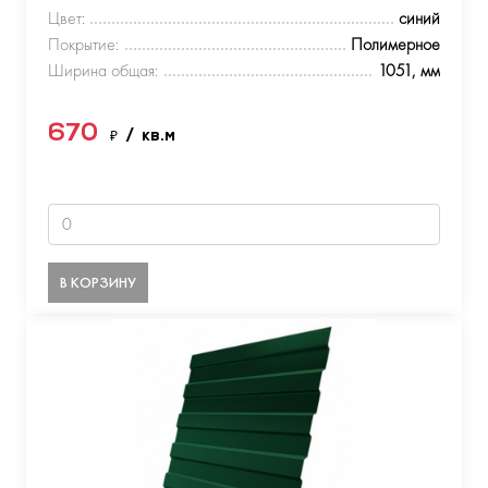
Цвет:
синий
Покрытие:
Полимерное
Ширина общая:
1051, мм
670
₽
/ кв.м
В КОРЗИНУ