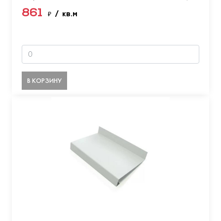
861
₽
/ кв.м
В КОРЗИНУ