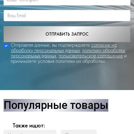
ОТПРАВИТЬ ЗАПРОС
Отправляя данные, вы подтверждаете
согласие на
обработку персональных данных
,
политику обработки
персональных данных
,
пользовательское соглашение
и
принимаете условия политики их обработки.
Популярные товары
Также ищют: