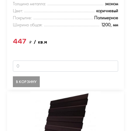
Толщина металла:
эконом
Цвет:
коричневый
Покрытие:
Полимерное
Ширина общая:
1200, мм
447
₽
/ кв.м
В КОРЗИНУ