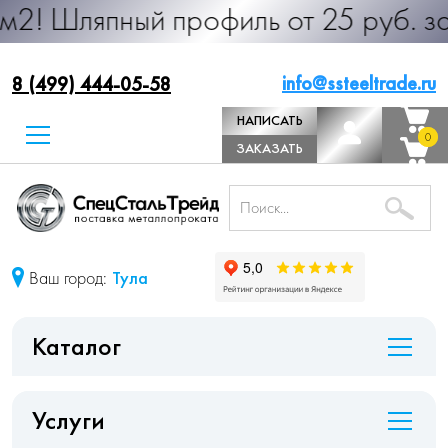
ный профиль от 25 руб. за м.п. Пр
info@ssteeltrade.ru
8 (499) 444-05-58
НАПИСАТЬ
0
0
ДИРЕКТОРУ
ЗАКАЗАТЬ
ЗВОНОК
Ваш город:
Тула
Каталог
Услуги