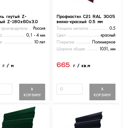
ль гнутый Z-
Профнастил С21 RAL 3005
ный Z-180х60х3.0
винно-красный 0.5 мм
 производитель:
Россия
Толщина металла:
0.5
а:
0,1 - 4 мм
Цвет:
красный
я:
10 лет
Покрытие:
Полимерное
Ширина общая:
1051, мм
5
665
₽
/ м
₽
/ кв.м
В
В
КОРЗИНУ
КОРЗИНУ