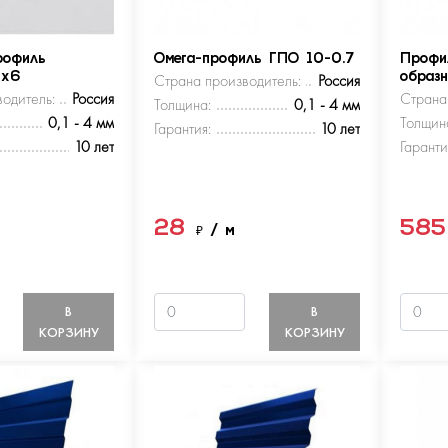
рофиль
Омега-профиль ГПО 10-0.7
Профи
5х6
Страна производитель:
Россия
образ
одитель:
Россия
Страна
Толщина:
0,1 - 4 мм
0,1 - 4 мм
Толщин
Гарантия:
10 лет
10 лет
Гаранти
28
58
м
₽
/ м
В
В
КОРЗИНУ
КОРЗИНУ