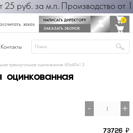
уб. за м.п. Производство от 1 дня!
НАПИСАТЬ ДИРЕКТОРУ
0
0
ссчитать заказ
ЗАКАЗАТЬ ЗВОНОК
Контакты
ьная прямоугольная оцинкованная 60х40х1.3
я оцинкованная
-
+
₽
73726