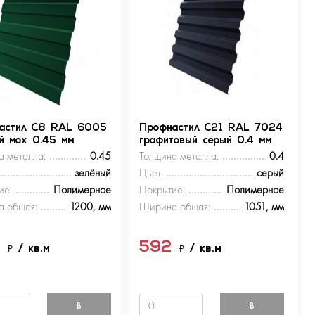
астил С8 RAL 6005
Профнастил С21 RAL 7024
ый мох 0.45 мм
графитовый серый 0.4 мм
а металла:
0.45
Толщина металла:
0.4
зелёный
Цвет:
серый
ие:
Полимерное
Покрытие:
Полимерное
 общая:
1200, мм
Ширина общая:
1051, мм
9
592
₽
/ кв.м
₽
/ кв.м
В
В