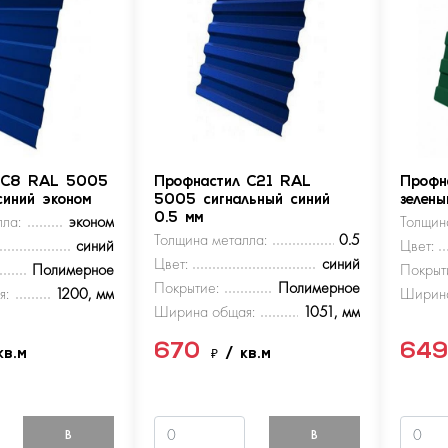
 С8 RAL 5005
Профнастил С21 RAL
Профн
синий эконом
5005 сигнальный синий
зелен
ла:
эконом
0.5 мм
Толщин
Толщина металла:
0.5
синий
Цвет:
Цвет:
синий
Полимерное
Покрыт
Покрытие:
Полимерное
я:
1200, мм
Ширина
Ширина общая:
1051, мм
670
64
кв.м
₽
/ кв.м
В
В