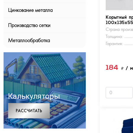
Цинкование металла
Корытный п
100х135х5
Производство сетки
Страна произв
Толщина:
Металлообработка
Гарантия:
184
₽
/ 
Калькуляторы
РАCСЧИТАТЬ