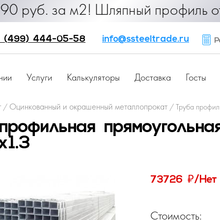
б. за м2! Шляпный профиль от 25 р
 (499) 444-05-58
info@ssteeltrade.ru
Ра
нии
Услуги
Калькуляторы
Доставка
Госты
г
Оцинкованный и окрашенный металлопрокат
/
/
Труба профил
профильная прямоугольна
1.3
₽
73726
/Нет
Стоимость: