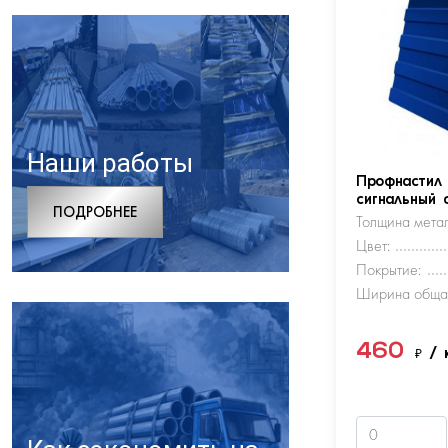
Наши работы
Профнастил
сигнальный 
ПОДРОБНЕЕ
Толщина метал
Цвет:
Покрытие:
Ширина обща
460
₽
/ 