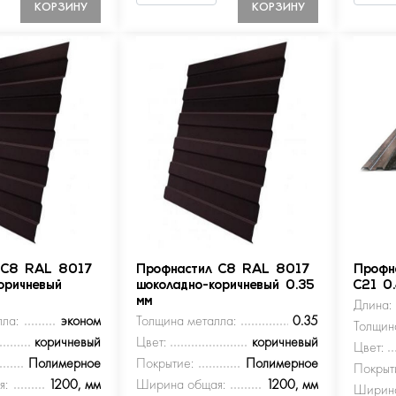
КОРЗИНУ
КОРЗИНУ
 С8 RAL 8017
Профнастил С8 RAL 8017
Профн
оричневый
шоколадно-коричневый 0.35
С21 0
мм
Длина:
ла:
эконом
Толщина металла:
0.35
Толщин
коричневый
Цвет:
коричневый
Цвет:
Полимерное
Покрытие:
Полимерное
Покрыт
я:
1200, мм
Ширина общая:
1200, мм
Ширина