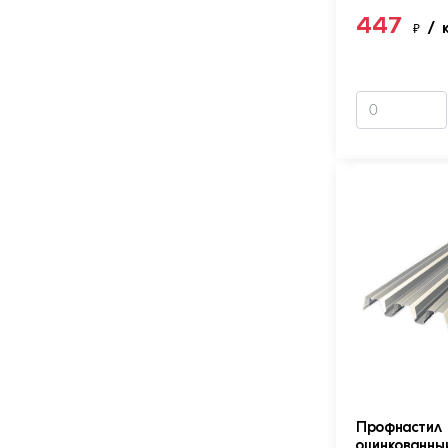
447
₽
/ 
Профнастил 
оцинкованны