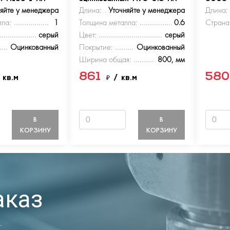
няйте у менеджера
Длина:
Уточняйте у менеджера
Длина:
ла:
1
Толщина металла:
0.6
Страна
серый
Цвет:
серый
Оцинкованный
Покрытие:
Оцинкованный
Ширина общая:
800, мм
861
58
 кв.м
₽
/ кв.м
В
В
КОРЗИНУ
КОРЗИНУ
аказ
.