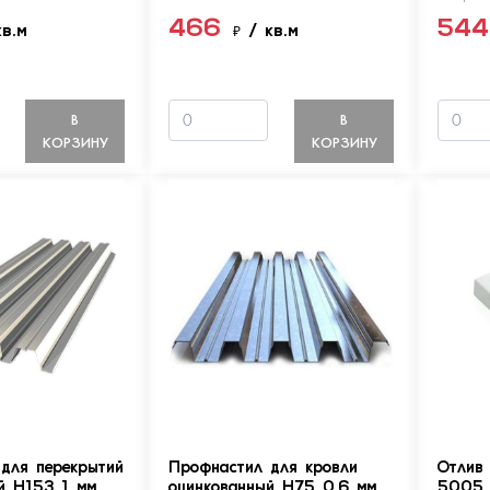
466
54
кв.м
₽
/ кв.м
В
В
КОРЗИНУ
КОРЗИНУ
для перекрытий
Профнастил для кровли
Отлив
й Н153 1 мм
оцинкованный Н75 0.6 мм
5005