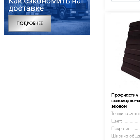
Как сэкономить на
доставке
ПОДРОБНЕЕ
Профнастил
шоколадно-к
эконом
Толщина метал
Цвет:
Покрытие:
Ширина обща