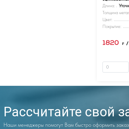
Длина:
Уточ
Толщина метал
Цвет:
Покрытие:
1820
₽
/
Рассчитайте свой з
Наши менеджеры помогут Вам быстро оформить заказ