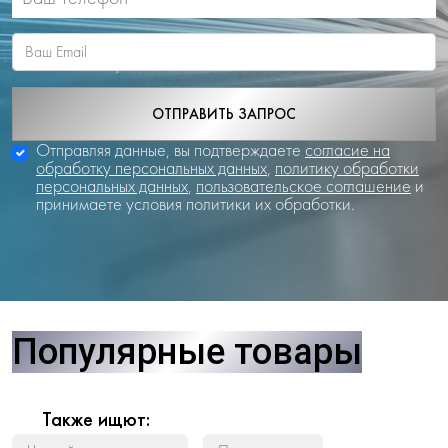
ОТПРАВИТЬ ЗАПРОС
Отправляя данные, вы подтверждаете
согласие на
обработку персональных данных
,
политику обработки
персональных данных
,
пользовательское соглашение
и
принимаете условия политики их обработки.
Популярные товары
Также ищют: