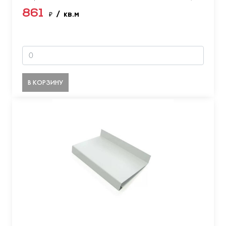
861
₽
/ кв.м
В КОРЗИНУ