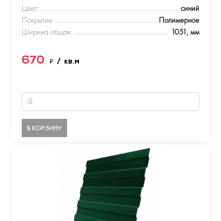
Цвет:
синий
Покрытие:
Полимерное
Ширина общая:
1051, мм
670
₽
/ кв.м
В КОРЗИНУ