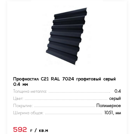
Профнастил С21 RAL 7024 графитовый серый
0.4 мм
Толщина металла:
0.4
Цвет:
серый
Покрытие:
Полимерное
Ширина общая:
1051, мм
592
₽
/ кв.м