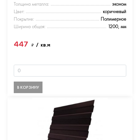
Толщина металла:
эконом
Цвет:
коричневый
Покрытие:
Полимерное
Ширина общая:
1200, мм
447
₽
/ кв.м
В КОРЗИНУ