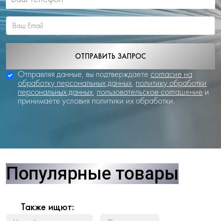
ОТПРАВИТЬ ЗАПРОС
Отправляя данные, вы подтверждаете
согласие на
обработку персональных данных
,
политику обработки
персональных данных
,
пользовательское соглашение
и
принимаете условия политики их обработки.
Популярные товары
Также ищют: