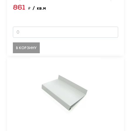
861
₽
/ кв.м
В КОРЗИНУ