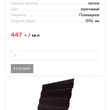
Толщина металла:
эконом
Цвет:
коричневый
Покрытие:
Полимерное
Ширина общая:
1200, мм
447
₽
/ кв.м
В КОРЗИНУ