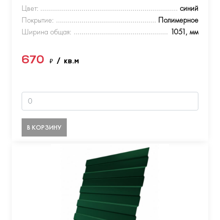
Цвет:
синий
Покрытие:
Полимерное
Ширина общая:
1051, мм
670
₽
/ кв.м
В КОРЗИНУ