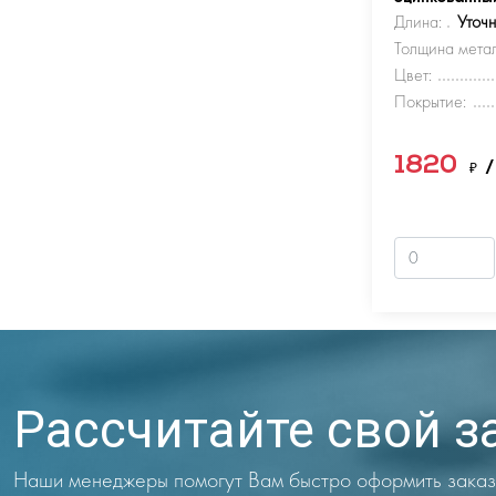
Длина:
Уточ
Толщина метал
Цвет:
Покрытие:
1820
₽
/
Рассчитайте свой з
Наши менеджеры помогут Вам быстро оформить заказ