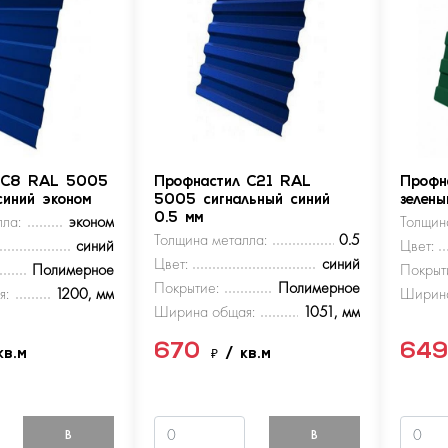
 С8 RAL 5005
Профнастил С21 RAL
Профн
синий эконом
5005 сигнальный синий
зелен
ла:
эконом
0.5 мм
Толщин
Толщина металла:
0.5
синий
Цвет:
Цвет:
синий
Полимерное
Покрыт
Покрытие:
Полимерное
я:
1200, мм
Ширина
Ширина общая:
1051, мм
670
64
кв.м
₽
/ кв.м
В
В