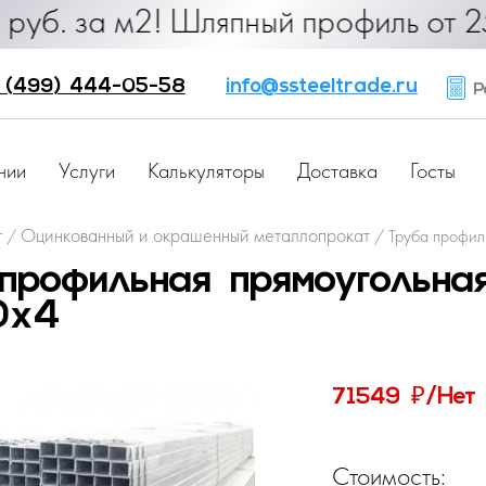
 руб. за м2! Шляпный профиль от 25
 (499) 444-05-58
info@ssteeltrade.ru
Ра
нии
Услуги
Калькуляторы
Доставка
Госты
г
Оцинкованный и окрашенный металлопрокат
/
/
Труба профил
профильная прямоугольна
0х4
₽
71549
/Нет
Стоимость: