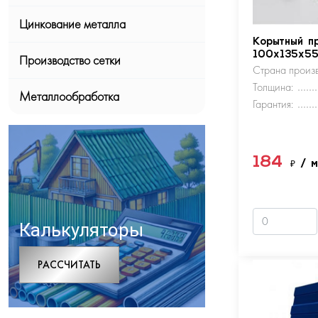
Цинкование металла
Корытный п
100х135х5
Производство сетки
Страна произв
Толщина:
Металлообработка
Гарантия:
184
₽
/ 
Калькуляторы
РАCСЧИТАТЬ