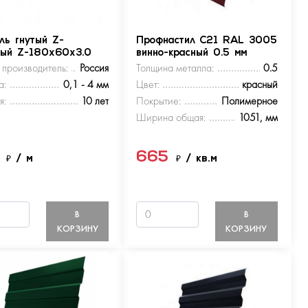
ль гнутый Z-
Профнастил С21 RAL 3005
ный Z-180х60х3.0
винно-красный 0.5 мм
 производитель:
Россия
Толщина металла:
0.5
а:
0,1 - 4 мм
Цвет:
красный
я:
10 лет
Покрытие:
Полимерное
Ширина общая:
1051, мм
5
665
₽
/ м
₽
/ кв.м
В
В
КОРЗИНУ
КОРЗИНУ