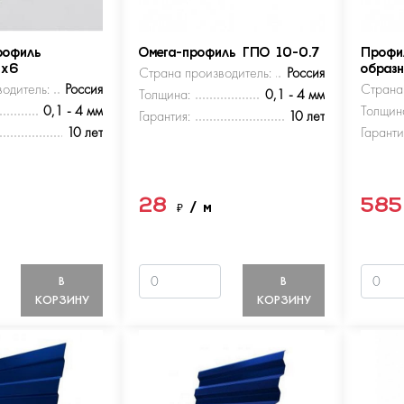
рофиль
Омега-профиль ГПО 10-0.7
Профи
5х6
Страна производитель:
Россия
образ
одитель:
Россия
Страна
Толщина:
0,1 - 4 мм
0,1 - 4 мм
Толщин
Гарантия:
10 лет
10 лет
Гаранти
28
58
м
₽
/ м
В
В
КОРЗИНУ
КОРЗИНУ