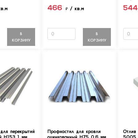
466
54
кв.м
₽
/ кв.м
В
В
КОРЗИНУ
КОРЗИНУ
для перекрытий
Профнастил для кровли
Отлив
й Н153 1 мм
оцинкованный Н75 0.6 мм
5005