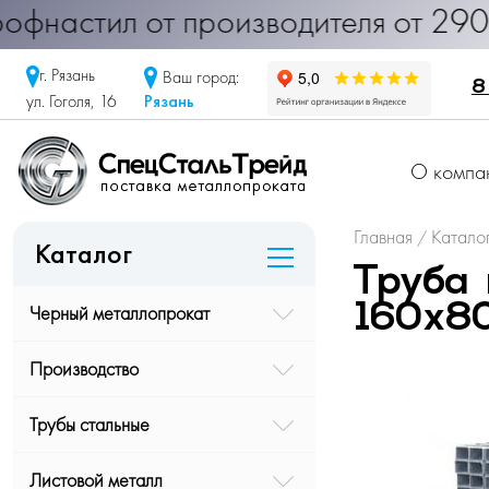
рофнастил от производителя от 290
г. Рязань
Ваш город:
8
Рязань
ул. Гоголя, 16
О компа
Главная
Катало
/
Каталог
Труба 
Черный металлопрокат
160х8
Производство
Трубы стальные
Листовой металл