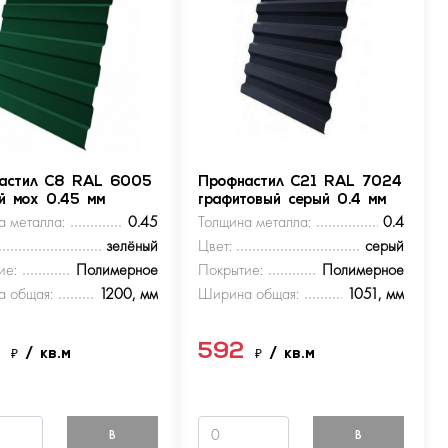
астил С8 RAL 6005
Профнастил С21 RAL 7024
ый мох 0.45 мм
графитовый серый 0.4 мм
а металла:
0.45
Толщина металла:
0.4
зелёный
Цвет:
серый
ие:
Полимерное
Покрытие:
Полимерное
 общая:
1200, мм
Ширина общая:
1051, мм
9
592
₽
/ кв.м
₽
/ кв.м
В
В