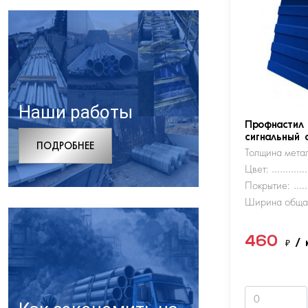
Наши работы
Профнастил
сигнальный 
ПОДРОБНЕЕ
Толщина метал
Цвет:
Покрытие:
Ширина обща
460
₽
/ 