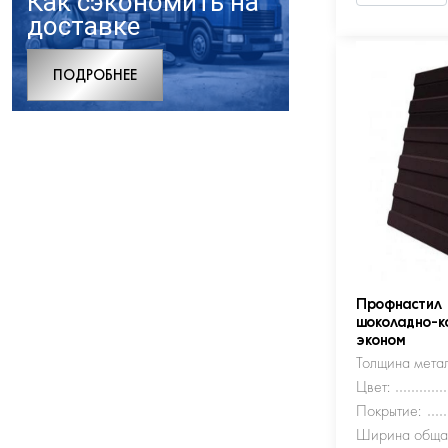
Как сэкономить на
доставке
ПОДРОБНЕЕ
Профнастил
шоколадно-к
эконом
Толщина метал
Цвет:
Покрытие:
Ширина обща