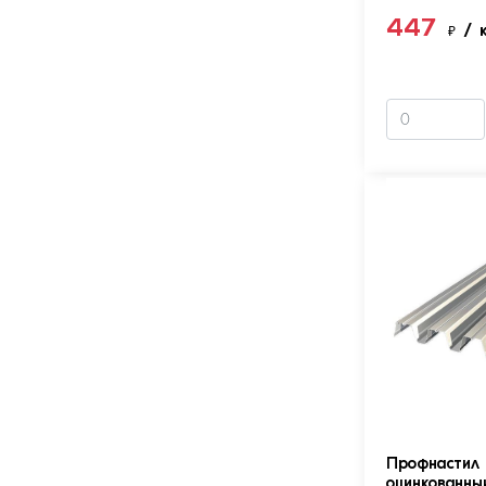
447
₽
/ 
Профнастил 
оцинкованны