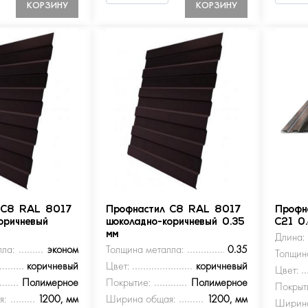
КОРЗИНУ
КОРЗИНУ
 С8 RAL 8017
Профнастил С8 RAL 8017
Профн
оричневый
шоколадно-коричневый 0.35
С21 0
мм
Длина:
ла:
эконом
Толщина металла:
0.35
Толщин
коричневый
Цвет:
коричневый
Цвет:
Полимерное
Покрытие:
Полимерное
Покрыт
я:
1200, мм
Ширина общая:
1200, мм
Ширина