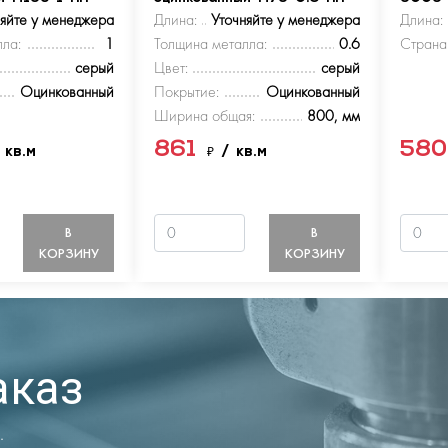
няйте у менеджера
Длина:
Уточняйте у менеджера
Длина:
ла:
1
Толщина металла:
0.6
Страна
серый
Цвет:
серый
Оцинкованный
Покрытие:
Оцинкованный
Ширина общая:
800, мм
861
58
 кв.м
₽
/ кв.м
В
В
КОРЗИНУ
КОРЗИНУ
аказ
.