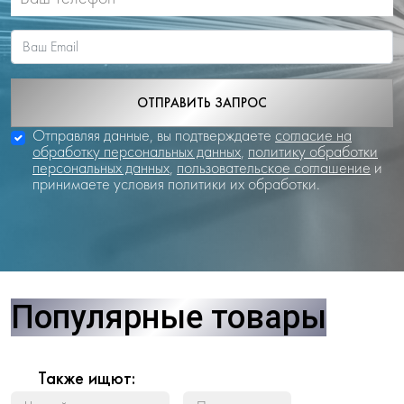
ОТПРАВИТЬ ЗАПРОС
Отправляя данные, вы подтверждаете
согласие на
обработку персональных данных
,
политику обработки
персональных данных
,
пользовательское соглашение
и
принимаете условия политики их обработки.
Популярные товары
Также ищют: