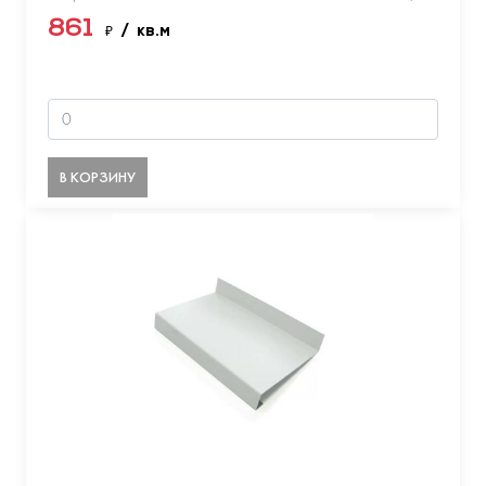
861
₽
/ кв.м
В КОРЗИНУ