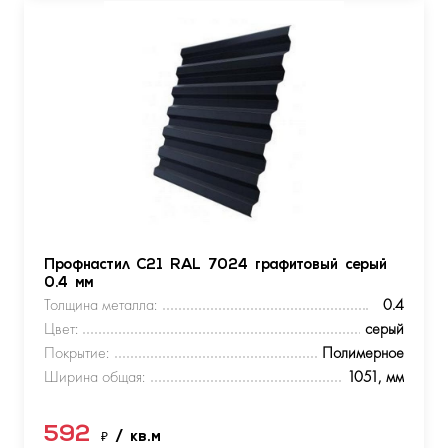
Профнастил С21 RAL 7024 графитовый серый
0.4 мм
Толщина металла:
0.4
Цвет:
серый
Покрытие:
Полимерное
Ширина общая:
1051, мм
592
₽
/ кв.м