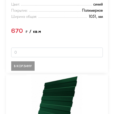
Цвет:
синий
Покрытие:
Полимерное
Ширина общая:
1051, мм
670
₽
/ кв.м
В КОРЗИНУ