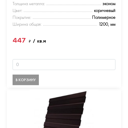
Толщина металла:
эконом
Цвет:
коричневый
Покрытие:
Полимерное
Ширина общая:
1200, мм
447
₽
/ кв.м
В КОРЗИНУ