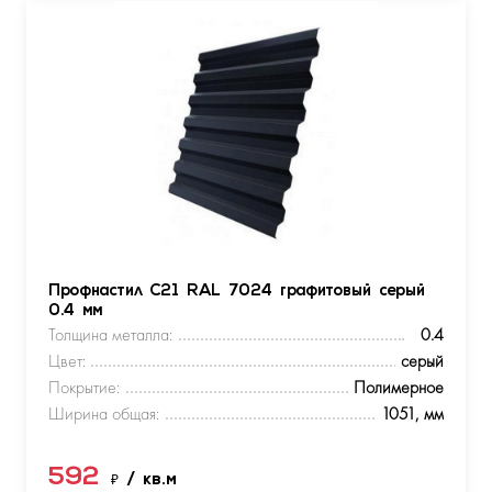
Профнастил С21 RAL 7024 графитовый серый
0.4 мм
Толщина металла:
0.4
Цвет:
серый
Покрытие:
Полимерное
Ширина общая:
1051, мм
592
₽
/ кв.м