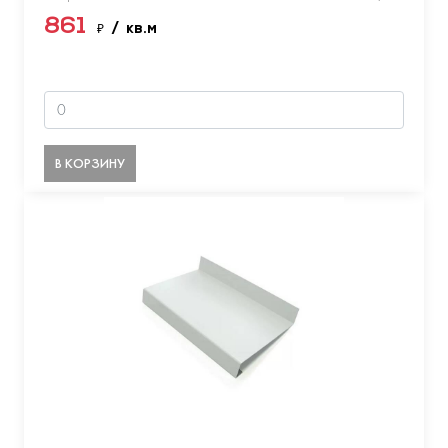
861
₽
/ кв.м
В КОРЗИНУ