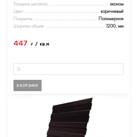
Толщина металла:
эконом
Цвет:
коричневый
Покрытие:
Полимерное
Ширина общая:
1200, мм
447
₽
/ кв.м
В КОРЗИНУ