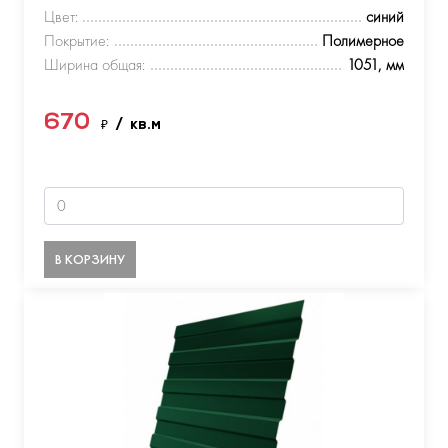
Цвет:
синий
Покрытие:
Полимерное
Ширина общая:
1051, мм
670
₽
/ кв.м
В КОРЗИНУ