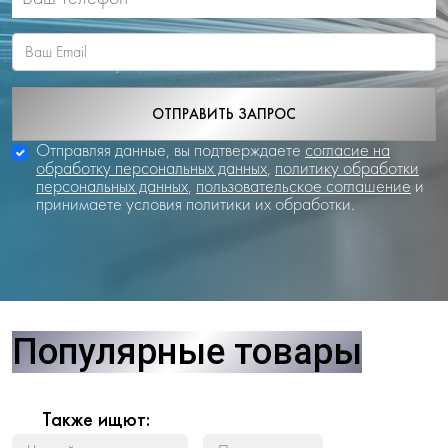
ОТПРАВИТЬ ЗАПРОС
Отправляя данные, вы подтверждаете
согласие на
обработку персональных данных
,
политику обработки
персональных данных
,
пользовательское соглашение
и
принимаете условия политики их обработки.
Популярные товары
Также ищют: