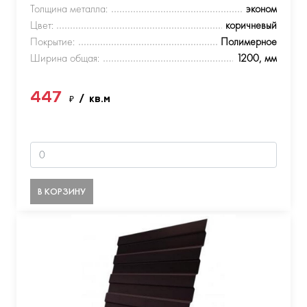
Толщина металла:
эконом
Цвет:
коричневый
Покрытие:
Полимерное
Ширина общая:
1200, мм
447
₽
/ кв.м
В КОРЗИНУ