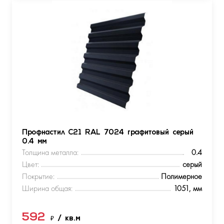
Профнастил С21 RAL 7024 графитовый серый
0.4 мм
Толщина металла:
0.4
Цвет:
серый
Покрытие:
Полимерное
Ширина общая:
1051, мм
592
₽
/ кв.м