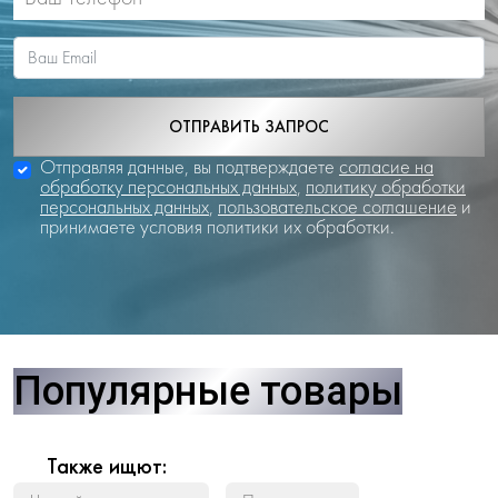
ОТПРАВИТЬ ЗАПРОС
Отправляя данные, вы подтверждаете
согласие на
обработку персональных данных
,
политику обработки
персональных данных
,
пользовательское соглашение
и
принимаете условия политики их обработки.
Популярные товары
Также ищют: