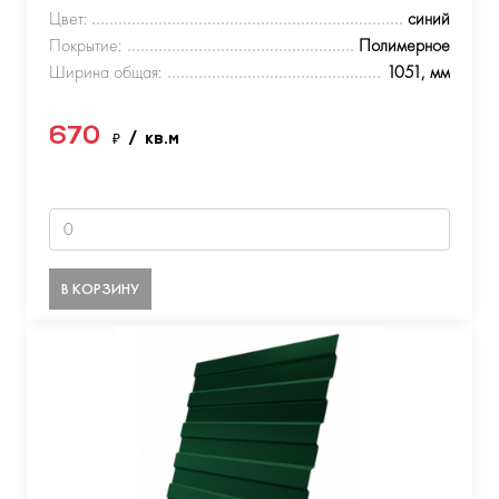
Цвет:
синий
Покрытие:
Полимерное
Ширина общая:
1051, мм
670
₽
/ кв.м
В КОРЗИНУ