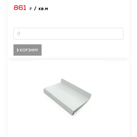
861
₽
/ кв.м
В КОРЗИНУ