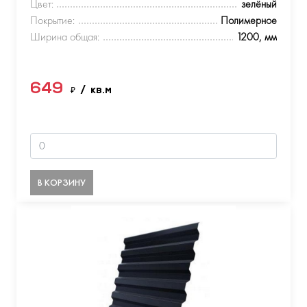
Цвет:
зелёный
Покрытие:
Полимерное
Ширина общая:
1200, мм
649
₽
/ кв.м
В КОРЗИНУ