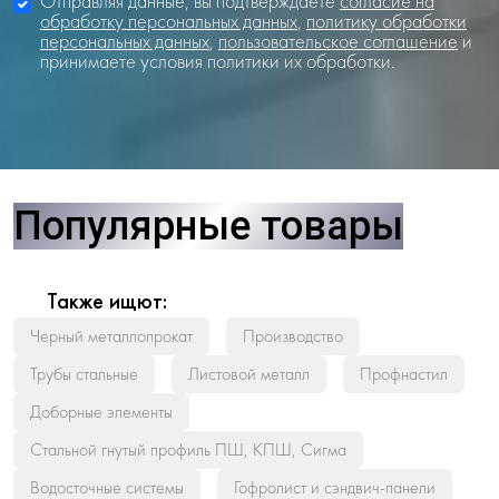
Отправляя данные, вы подтверждаете
согласие на
обработку персональных данных
,
политику обработки
персональных данных
,
пользовательское соглашение
и
принимаете условия политики их обработки.
Популярные товары
Также ищют:
Черный металлопрокат
Производство
Трубы стальные
Листовой металл
Профнастил
Доборные элементы
Стальной гнутый профиль ПШ, КПШ, Сигма
Водосточные системы
Гофролист и сэндвич-панели