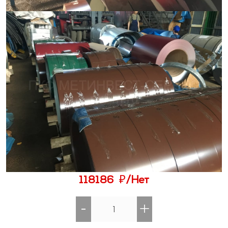
₽
118186
/Нет
-
+