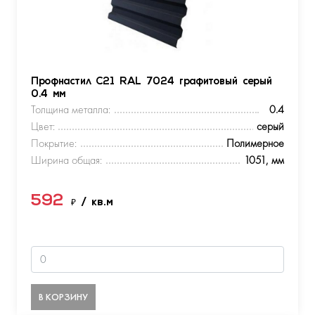
Профнастил С21 RAL 7024 графитовый серый
0.4 мм
Толщина металла:
0.4
Цвет:
серый
Покрытие:
Полимерное
Ширина общая:
1051, мм
592
₽
/ кв.м
В КОРЗИНУ