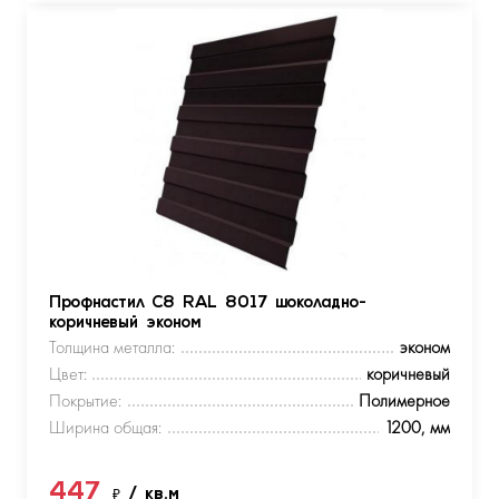
Профнастил С8 RAL 8017 шоколадно-
коричневый эконом
Толщина металла:
эконом
Цвет:
коричневый
Покрытие:
Полимерное
Ширина общая:
1200, мм
447
₽
/ кв.м