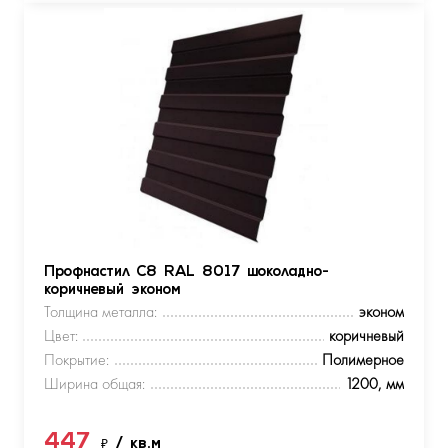
Профнастил С8 RAL 8017 шоколадно-
коричневый эконом
Толщина металла:
эконом
Цвет:
коричневый
Покрытие:
Полимерное
Ширина общая:
1200, мм
447
₽
/ кв.м