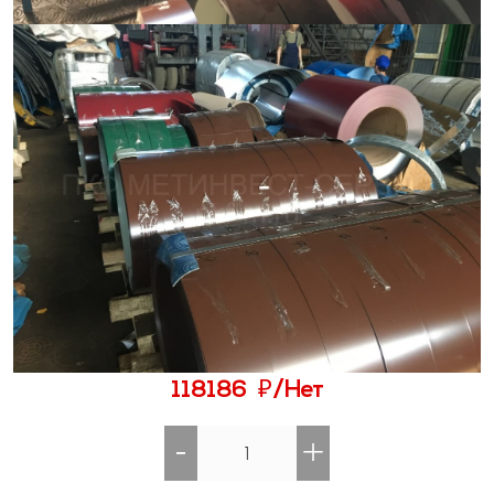
₽
118186
/Нет
-
+