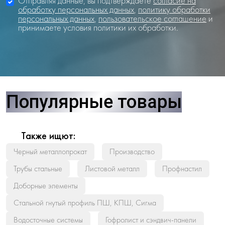
Отправляя данные, вы подтверждаете
согласие на
обработку персональных данных
,
политику обработки
персональных данных
,
пользовательское соглашение
и
принимаете условия политики их обработки.
Популярные товары
Также ищют:
Черный металлопрокат
Производство
Трубы стальные
Листовой металл
Профнастил
Доборные элементы
Стальной гнутый профиль ПШ, КПШ, Сигма
Водосточные системы
Гофролист и сэндвич-панели