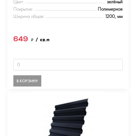
Цвет:
зелёный
Покрытие:
Полимерное
Ширина общая:
1200, мм
649
₽
/ кв.м
В КОРЗИНУ