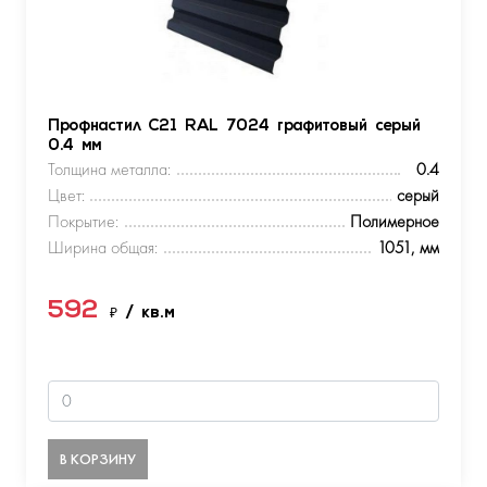
Профнастил С21 RAL 7024 графитовый серый
0.4 мм
Толщина металла:
0.4
Цвет:
серый
Покрытие:
Полимерное
Ширина общая:
1051, мм
592
₽
/ кв.м
В КОРЗИНУ