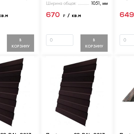
Ширина общая:
1051, мм
670
64
кв.м
₽
/ кв.м
В
В
КОРЗИНУ
КОРЗИНУ