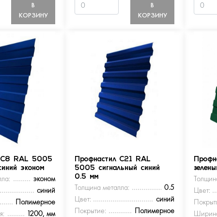
В
В
КОРЗИНУ
КОРЗИНУ
 С8 RAL 5005
Профнастил С21 RAL
Профн
синий эконом
5005 сигнальный синий
зелен
ла:
эконом
0.5 мм
Толщин
Толщина металла:
0.5
синий
Цвет:
Цвет:
синий
Полимерное
Покрыт
Покрытие:
Полимерное
я:
1200, мм
Ширина