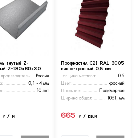
ль гнутый Z-
Профнастил С21 RAL 3005
ный Z-180х60х3.0
винно-красный 0.5 мм
 производитель:
Россия
Толщина металла:
0.5
а:
0,1 - 4 мм
Цвет:
красный
я:
10 лет
Покрытие:
Полимерное
Ширина общая:
1051, мм
5
665
₽
/ м
₽
/ кв.м