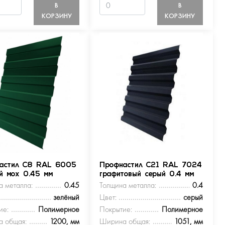
В
В
КОРЗИНУ
КОРЗИНУ
астил С8 RAL 6005
Профнастил С21 RAL 7024
ый мох 0.45 мм
графитовый серый 0.4 мм
а металла:
0.45
Толщина металла:
0.4
зелёный
Цвет:
серый
ие:
Полимерное
Покрытие:
Полимерное
 общая:
1200, мм
Ширина общая:
1051, мм