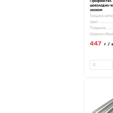
Профнастил
шоколадно-к
эконом
Толщина метал
Цвет:
Покрытие:
Ширина обща
447
₽
/ 