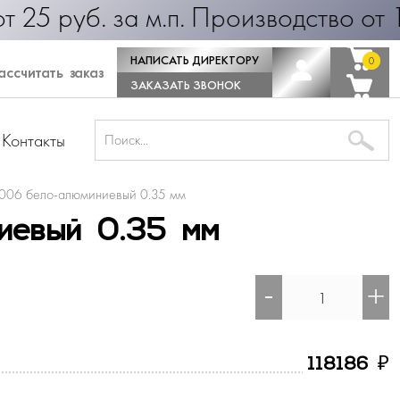
. за м.п. Производство от 1 дня! 
НАПИСАТЬ ДИРЕКТОРУ
0
0
ссчитать заказ
ЗАКАЗАТЬ ЗВОНОК
Контакты
006 бело-алюминиевый 0.35 мм
иевый 0.35 мм
-
+
₽
118186