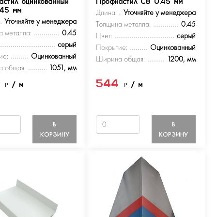
астил оцинкованный
Профнастил С8 0.45 мм
.45 мм
Длина:
Уточняйте у менеджера
Уточняйте у менеджера
Толщина металла:
0.45
а металла:
0.45
Цвет:
серый
серый
Покрытие:
Оцинкованный
ие:
Оцинкованный
Ширина общая:
1200, мм
 общая:
1051, мм
4
544
₽
/ м
₽
/ м
В
В
КОРЗИНУ
КОРЗИНУ