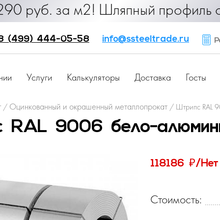
. за м2! Шляпный профиль от 25 руб
8 (499) 444-05-58
info@ssteeltrade.ru
Ра
нии
Услуги
Калькуляторы
Доставка
Госты
г
Оцинкованный и окрашенный металлопрокат
/
/
Штрипс RAL 9
 RAL 9006 бело-алюмин
₽
118186
/Нет
Стоимость: