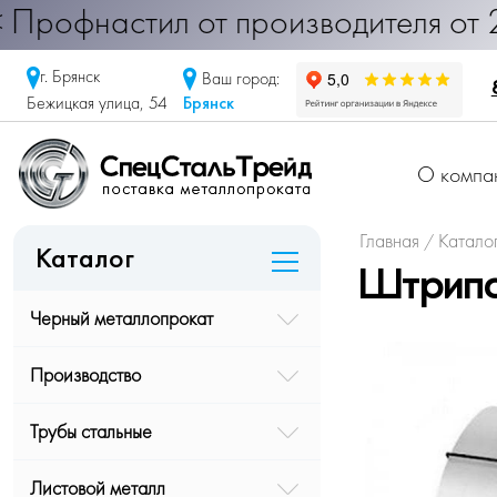
астил от производителя от 290 руб
г. Брянск
Ваш город:
Брянск
Бежицкая улица, 54
О компа
Главная
Катало
/
Каталог
Штрипс
Черный металлопрокат
Производство
Трубы стальные
Листовой металл