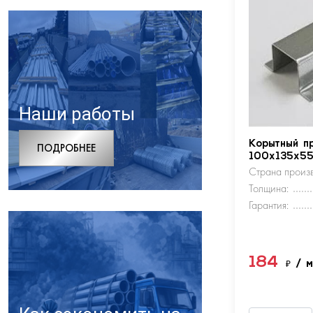
Наши работы
Корытный п
ПОДРОБНЕЕ
100х135х5
Страна произв
Толщина:
Гарантия:
184
₽
/ 