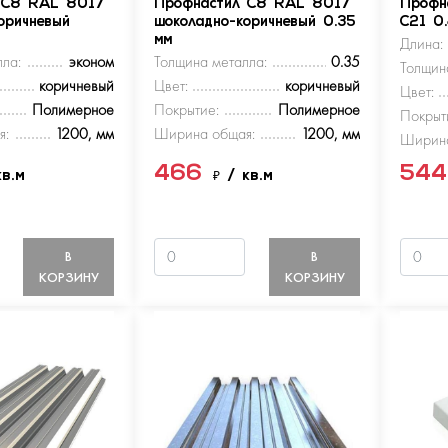
 С8 RAL 8017
Профнастил С8 RAL 8017
Профн
оричневый
шоколадно-коричневый 0.35
С21 0
мм
Длина:
ла:
эконом
Толщина металла:
0.35
Толщин
коричневый
Цвет:
коричневый
Цвет:
Полимерное
Покрытие:
Полимерное
Покрыт
я:
1200, мм
Ширина общая:
1200, мм
Ширина
466
54
кв.м
₽
/ кв.м
В
В
КОРЗИНУ
КОРЗИНУ