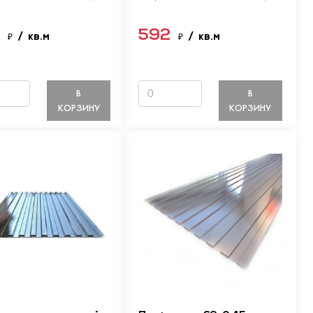
9
592
₽
/ кв.м
₽
/ кв.м
В
В
КОРЗИНУ
КОРЗИНУ