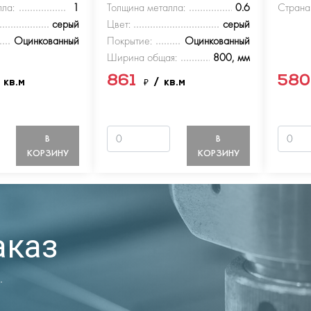
ла:
1
Толщина металла:
0.6
Страна
серый
Цвет:
серый
Оцинкованный
Покрытие:
Оцинкованный
Ширина общая:
800, мм
861
58
 кв.м
₽
/ кв.м
В
В
КОРЗИНУ
КОРЗИНУ
аказ
.