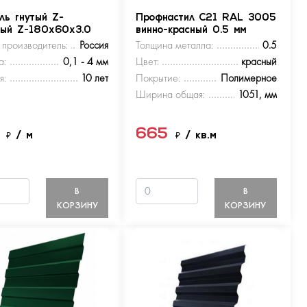
ль гнутый Z-
Профнастил С21 RAL 3005
ный Z-180х60х3.0
винно-красный 0.5 мм
 производитель:
Россия
Толщина металла:
0.5
а:
0,1 - 4 мм
Цвет:
красный
я:
10 лет
Покрытие:
Полимерное
Ширина общая:
1051, мм
5
665
₽
/ м
₽
/ кв.м
В
В
КОРЗИНУ
КОРЗИНУ