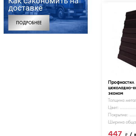
Как сэкономить на
доставке
ПОДРОБНЕЕ
Профнастил
шоколадно-к
эконом
Толщина метал
Цвет:
Покрытие:
Ширина обща
447
₽
/ 