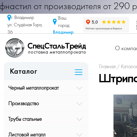
< Профнастил от производителя от 
г. Владимир
Ваш
ул. Студёная Гора,
город:
Владимир
36
О компа
Главная
Катало
/
Каталог
Штрипс
Черный металлопрокат
Производство
Трубы стальные
Листовой металл