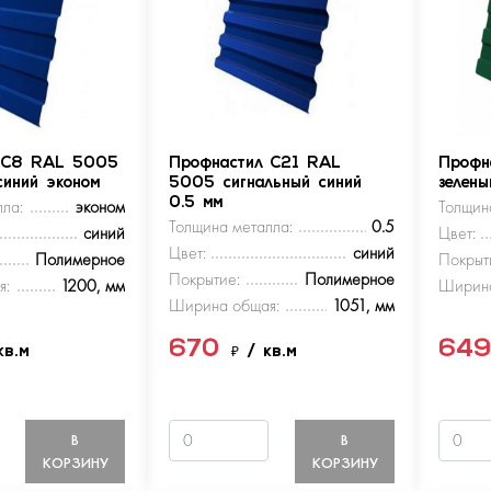
 С8 RAL 5005
Профнастил С21 RAL
Профн
синий эконом
5005 сигнальный синий
зелен
ла:
эконом
0.5 мм
Толщин
Толщина металла:
0.5
синий
Цвет:
Цвет:
синий
Полимерное
Покрыт
Покрытие:
Полимерное
я:
1200, мм
Ширина
Ширина общая:
1051, мм
670
64
кв.м
₽
/ кв.м
В
В
КОРЗИНУ
КОРЗИНУ