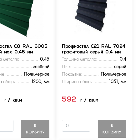
астил С8 RAL 6005
Профнастил С21 RAL 7024
ый мох 0.45 мм
графитовый серый 0.4 мм
а металла:
0.45
Толщина металла:
0.4
зелёный
Цвет:
серый
ие:
Полимерное
Покрытие:
Полимерное
 общая:
1200, мм
Ширина общая:
1051, мм
9
592
₽
/ кв.м
₽
/ кв.м
В
В
КОРЗИНУ
КОРЗИНУ