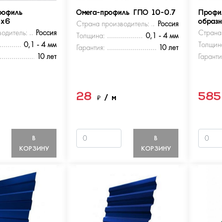
рофиль
Омега-профиль ГПО 10-0.7
Профи
5х6
Страна производитель:
Россия
образ
одитель:
Россия
Страна
Толщина:
0,1 - 4 мм
0,1 - 4 мм
Толщин
Гарантия:
10 лет
10 лет
Гаранти
28
58
м
₽
/ м
В
В
КОРЗИНУ
КОРЗИНУ