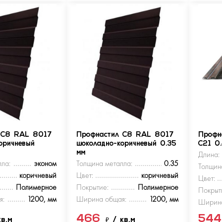
 С8 RAL 8017
Профнастил С8 RAL 8017
Профн
оричневый
шоколадно-коричневый 0.35
С21 0
мм
Длина:
ла:
эконом
Толщина металла:
0.35
Толщин
коричневый
Цвет:
коричневый
Цвет:
Полимерное
Покрытие:
Полимерное
Покрыт
я:
1200, мм
Ширина общая:
1200, мм
Ширина
466
54
кв.м
₽
/ кв.м