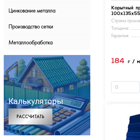
Корытный п
Цинкование металла
100х135х5
Страна произв
Производство сетки
Толщина:
Гарантия:
Металлообработка
184
₽
/ 
Калькуляторы
РАCСЧИТАТЬ