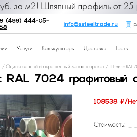
290 руб. за м2! Шляпный профиль от
8 (499) 444-05-
info@ssteeltrade.ru
Ра
58
нии
Услуги
Калькуляторы
Доставка
Госты
г
Оцинкованный и окрашенный металлопрокат
/
/
Штрипс RAL 7
 RAL 7024 графитовый с
₽
108538
/Не
Стоимость: