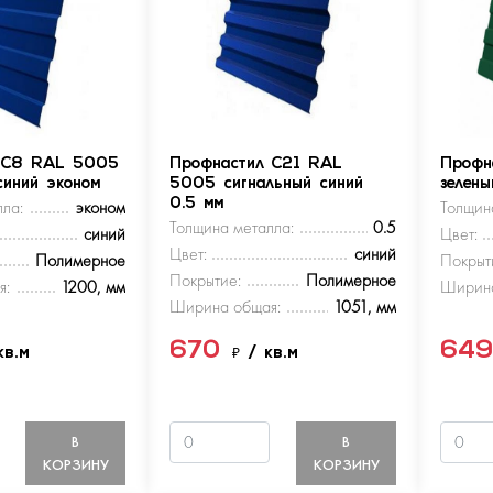
 С8 RAL 5005
Профнастил С21 RAL
Профн
синий эконом
5005 сигнальный синий
зелен
ла:
эконом
0.5 мм
Толщин
Толщина металла:
0.5
синий
Цвет:
Цвет:
синий
Полимерное
Покрыт
Покрытие:
Полимерное
я:
1200, мм
Ширина
Ширина общая:
1051, мм
670
64
кв.м
₽
/ кв.м
В
В
КОРЗИНУ
КОРЗИНУ