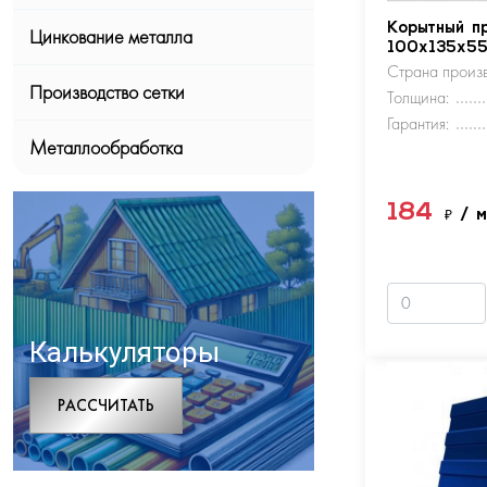
Корытный п
Цинкование металла
100х135х5
Страна произв
Производство сетки
Толщина:
Гарантия:
Металлообработка
184
₽
/ 
Калькуляторы
РАCСЧИТАТЬ