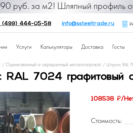
б. за м2! Шляпный профиль от 25 ру
 (499) 444-05-58
info@ssteeltrade.ru
Ра
нии
Услуги
Калькуляторы
Доставка
Госты
г
Оцинкованный и окрашенный металлопрокат
/
/
Штрипс RAL 7
 RAL 7024 графитовый с
₽
108538
/Не
Стоимость: