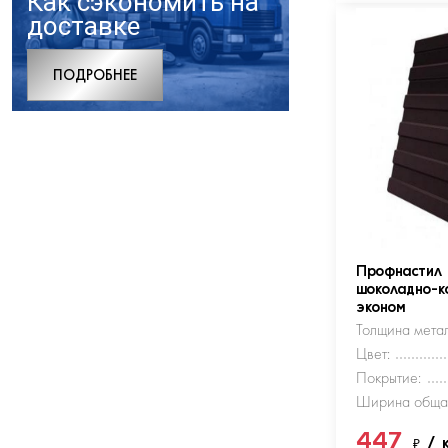
Как сэкономить на
доставке
ПОДРОБНЕЕ
Профнастил
шоколадно-к
эконом
Толщина метал
Цвет:
Покрытие:
Ширина обща
447
₽
/ 