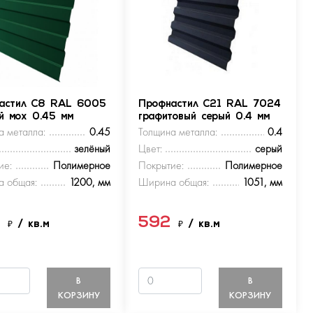
астил С8 RAL 6005
Профнастил С21 RAL 7024
ый мох 0.45 мм
графитовый серый 0.4 мм
а металла:
0.45
Толщина металла:
0.4
зелёный
Цвет:
серый
ие:
Полимерное
Покрытие:
Полимерное
 общая:
1200, мм
Ширина общая:
1051, мм
9
592
₽
/ кв.м
₽
/ кв.м
В
В
КОРЗИНУ
КОРЗИНУ