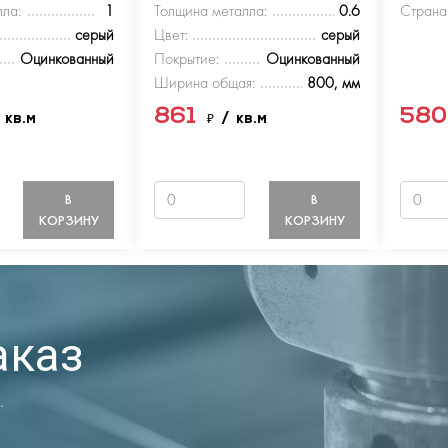
ла:
1
Толщина металла:
0.6
Страна
серый
Цвет:
серый
Оцинкованный
Покрытие:
Оцинкованный
Ширина общая:
800, мм
861
58
 кв.м
₽
/ кв.м
В
В
КОРЗИНУ
КОРЗИНУ
аказ
.