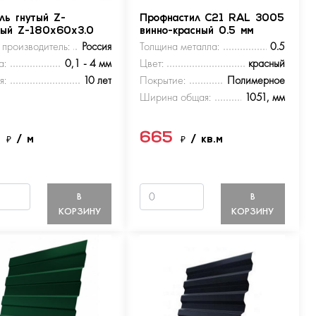
ль гнутый Z-
Профнастил С21 RAL 3005
ный Z-180х60х3.0
винно-красный 0.5 мм
 производитель:
Россия
Толщина металла:
0.5
а:
0,1 - 4 мм
Цвет:
красный
я:
10 лет
Покрытие:
Полимерное
Ширина общая:
1051, мм
5
665
₽
/ м
₽
/ кв.м
В
В
КОРЗИНУ
КОРЗИНУ