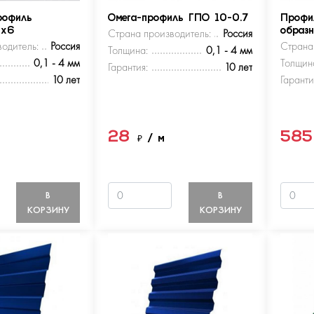
рофиль
Омега-профиль ГПО 10-0.7
Профи
5х6
Страна производитель:
Россия
образ
одитель:
Россия
Страна
Толщина:
0,1 - 4 мм
0,1 - 4 мм
Толщин
Гарантия:
10 лет
10 лет
Гаранти
28
58
м
₽
/ м
В
В
КОРЗИНУ
КОРЗИНУ