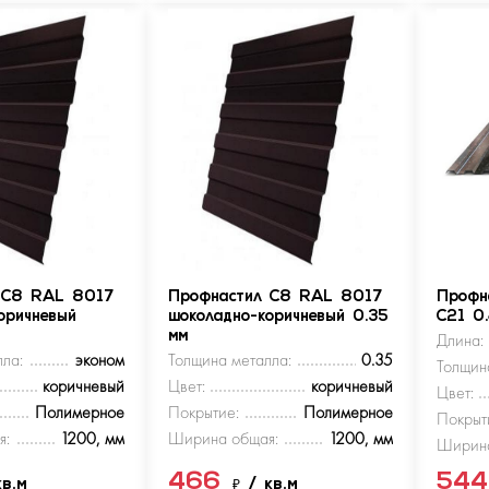
 С8 RAL 8017
Профнастил С8 RAL 8017
Профн
оричневый
шоколадно-коричневый 0.35
С21 0
мм
Длина:
ла:
эконом
Толщина металла:
0.35
Толщин
коричневый
Цвет:
коричневый
Цвет:
Полимерное
Покрытие:
Полимерное
Покрыт
я:
1200, мм
Ширина общая:
1200, мм
Ширина
466
54
кв.м
₽
/ кв.м