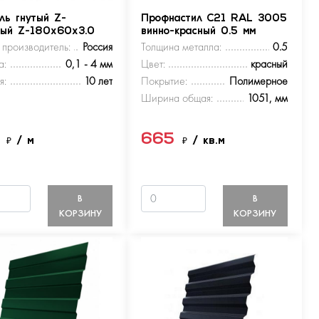
ль гнутый Z-
Профнастил С21 RAL 3005
ный Z-180х60х3.0
винно-красный 0.5 мм
 производитель:
Россия
Толщина металла:
0.5
а:
0,1 - 4 мм
Цвет:
красный
я:
10 лет
Покрытие:
Полимерное
Ширина общая:
1051, мм
5
665
₽
/ м
₽
/ кв.м
В
В
КОРЗИНУ
КОРЗИНУ