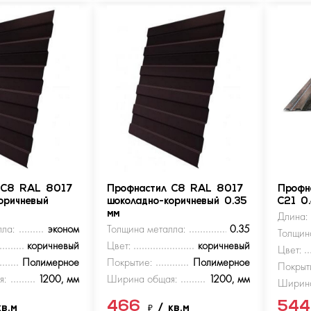
 С8 RAL 8017
Профнастил С8 RAL 8017
Профн
оричневый
шоколадно-коричневый 0.35
С21 0
мм
Длина:
ла:
эконом
Толщина металла:
0.35
Толщин
коричневый
Цвет:
коричневый
Цвет:
Полимерное
Покрытие:
Полимерное
Покрыт
я:
1200, мм
Ширина общая:
1200, мм
Ширина
466
54
кв.м
₽
/ кв.м