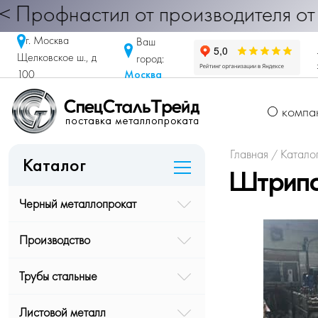
астил от производителя от 290 руб
г. Москва
Ваш
Щелковское ш., д
город:
Москва
100
О компа
Главная
Катало
/
Каталог
Штрипс
Черный металлопрокат
Производство
Трубы стальные
Листовой металл