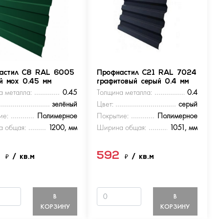
астил С8 RAL 6005
Профнастил С21 RAL 7024
ый мох 0.45 мм
графитовый серый 0.4 мм
а металла:
0.45
Толщина металла:
0.4
зелёный
Цвет:
серый
ие:
Полимерное
Покрытие:
Полимерное
 общая:
1200, мм
Ширина общая:
1051, мм
9
592
₽
/ кв.м
₽
/ кв.м
В
В
КОРЗИНУ
КОРЗИНУ