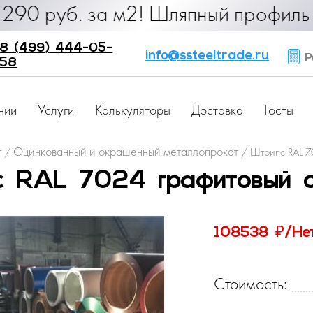
. за м2! Шляпный профиль от 25 руб
8 (499) 444-05-
info@ssteeltrade.ru
Ра
58
нии
Услуги
Калькуляторы
Доставка
Госты
г
Оцинкованный и окрашенный металлопрокат
/
/
Штрипс RAL 7
 RAL 7024 графитовый с
₽
108538
/Не
Стоимость: