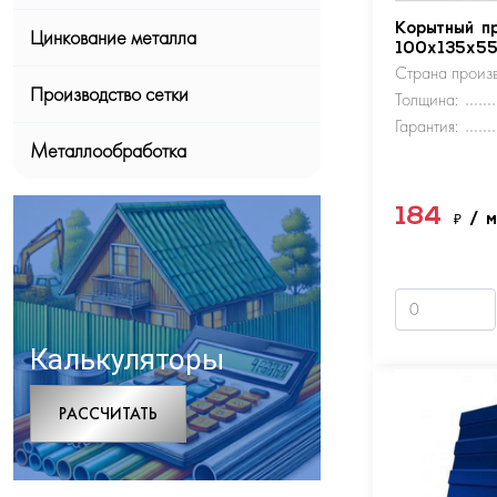
Корытный п
Цинкование металла
100х135х5
Страна произв
Производство сетки
Толщина:
Гарантия:
Металлообработка
184
₽
/ 
Калькуляторы
РАCСЧИТАТЬ