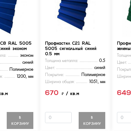
 С8 RAL 5005
Профнастил С21 RAL
Профн
синий эконом
5005 сигнальный синий
зелен
ла:
эконом
0.5 мм
Толщин
Толщина металла:
0.5
синий
Цвет:
Цвет:
синий
Полимерное
Покрыт
Покрытие:
Полимерное
я:
1200, мм
Ширина
Ширина общая:
1051, мм
670
64
кв.м
₽
/ кв.м
В
В
КОРЗИНУ
КОРЗИНУ