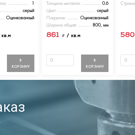
ла:
1
Толщина металла:
0.6
Страна
серый
Цвет:
серый
Оцинкованный
Покрытие:
Оцинкованный
Ширина общая:
800, мм
861
58
 кв.м
₽
/ кв.м
В
В
КОРЗИНУ
КОРЗИНУ
аказ
.