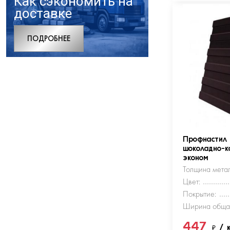
Как сэкономить на
доставке
ПОДРОБНЕЕ
Профнастил
шоколадно-к
эконом
Толщина метал
Цвет:
Покрытие:
Ширина обща
447
₽
/ 