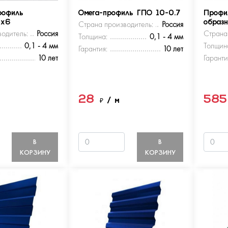
рофиль
Омега-профиль ГПО 10-0.7
Профи
5х6
Страна производитель:
Россия
образ
одитель:
Россия
Страна
Толщина:
0,1 - 4 мм
0,1 - 4 мм
Толщин
Гарантия:
10 лет
10 лет
Гаранти
28
58
м
₽
/ м
В
В
КОРЗИНУ
КОРЗИНУ