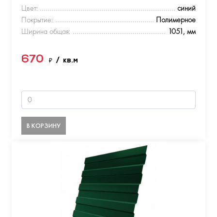
Цвет:
синий
Покрытие:
Полимерное
Ширина общая:
1051, мм
670
₽
/ кв.м
В КОРЗИНУ