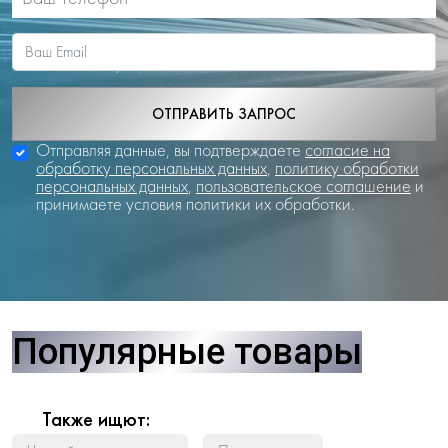
ОТПРАВИТЬ ЗАПРОС
Отправляя данные, вы подтверждаете
согласие на
обработку персональных данных
,
политику обработки
персональных данных
,
пользовательское соглашение
и
принимаете условия политики их обработки.
Популярные товары
Также ищют: