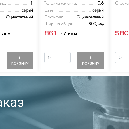
ла:
1
Толщина металла:
0.6
Страна
серый
Цвет:
серый
Оцинкованный
Покрытие:
Оцинкованный
Ширина общая:
800, мм
861
58
 кв.м
₽
/ кв.м
В
В
КОРЗИНУ
КОРЗИНУ
аказ
.