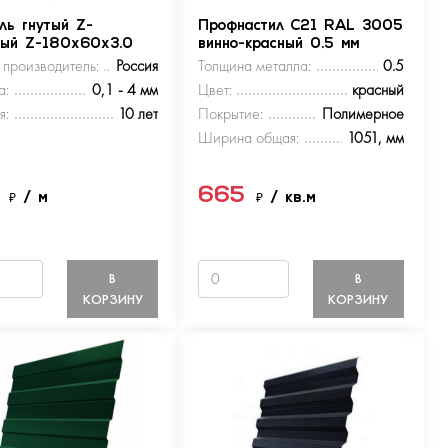
ль гнутый Z-
Профнастил С21 RAL 3005
ный Z-180х60х3.0
винно-красный 0.5 мм
 производитель:
Россия
Толщина металла:
0.5
а:
0,1 - 4 мм
Цвет:
красный
я:
10 лет
Покрытие:
Полимерное
Ширина общая:
1051, мм
5
665
₽
/ м
₽
/ кв.м
В
В
КОРЗИНУ
КОРЗИНУ