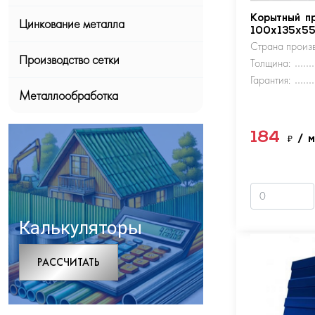
Корытный п
Цинкование металла
100х135х5
Страна произв
Производство сетки
Толщина:
Гарантия:
Металлообработка
184
₽
/ 
Калькуляторы
РАCСЧИТАТЬ