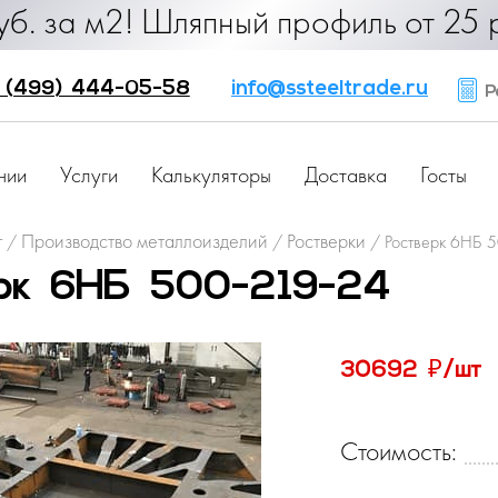
90 руб. за м2! Шляпный профиль от 
 (499) 444-05-58
info@ssteeltrade.ru
Ра
нии
Услуги
Калькуляторы
Доставка
Госты
г
Производство металлоизделий
Ростверки
/
/
/
Ростверк 6НБ 
ерк 6НБ 500-219-24
₽
30692
/шт
Стоимость: