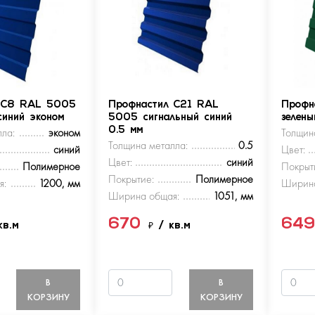
 С8 RAL 5005
Профнастил С21 RAL
Профн
синий эконом
5005 сигнальный синий
зелен
ла:
эконом
0.5 мм
Толщин
Толщина металла:
0.5
синий
Цвет:
Цвет:
синий
Полимерное
Покрыт
Покрытие:
Полимерное
я:
1200, мм
Ширина
Ширина общая:
1051, мм
670
64
кв.м
₽
/ кв.м
В
В
КОРЗИНУ
КОРЗИНУ