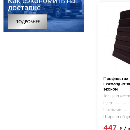
Как сэкономить на
доставке
ПОДРОБНЕЕ
Профнастил
шоколадно-к
эконом
Толщина метал
Цвет:
Покрытие:
Ширина обща
447
₽
/ 