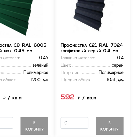
астил С8 RAL 6005
Профнастил С21 RAL 7024
ый мох 0.45 мм
графитовый серый 0.4 мм
а металла:
0.45
Толщина металла:
0.4
зелёный
Цвет:
серый
ие:
Полимерное
Покрытие:
Полимерное
 общая:
1200, мм
Ширина общая:
1051, мм
9
592
₽
/ кв.м
₽
/ кв.м
В
В
КОРЗИНУ
КОРЗИНУ