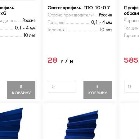
рофиль
Омега-профиль ГПО 10-0.7
Профи
5х6
Страна производитель:
Россия
образ
одитель:
Россия
Страна
Толщина:
0,1 - 4 мм
0,1 - 4 мм
Толщин
Гарантия:
10 лет
10 лет
Гаранти
28
58
м
₽
/ м
В
В
КОРЗИНУ
КОРЗИНУ