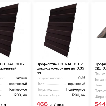
 С8 RAL 8017
Профнастил С8 RAL 8017
Профн
оричневый
шоколадно-коричневый 0.35
С21 0
мм
Длина:
ла:
эконом
Толщина металла:
0.35
Толщин
коричневый
Цвет:
коричневый
Цвет:
Полимерное
Покрытие:
Полимерное
Покрыт
я:
1200, мм
Ширина общая:
1200, мм
Ширина
466
54
кв.м
₽
/ кв.м