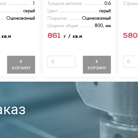
ла:
1
Толщина металла:
0.6
Страна
серый
Цвет:
серый
Оцинкованный
Покрытие:
Оцинкованный
Ширина общая:
800, мм
861
58
 кв.м
₽
/ кв.м
В
В
КОРЗИНУ
КОРЗИНУ
аказ
.