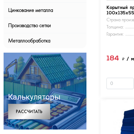
Корытный п
Цинкование металла
100х135х5
Страна произв
Производство сетки
Толщина:
Гарантия:
Металлообработка
184
₽
/ 
Калькуляторы
РАCСЧИТАТЬ