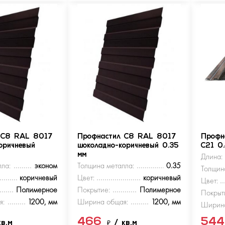
 С8 RAL 8017
Профнастил С8 RAL 8017
Профн
оричневый
шоколадно-коричневый 0.35
С21 0
мм
Длина:
ла:
эконом
Толщина металла:
0.35
Толщин
коричневый
Цвет:
коричневый
Цвет:
Полимерное
Покрытие:
Полимерное
Покрыт
я:
1200, мм
Ширина общая:
1200, мм
Ширина
466
54
кв.м
₽
/ кв.м