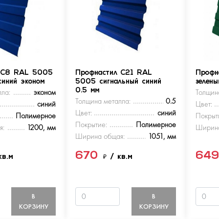
 С8 RAL 5005
Профнастил С21 RAL
Профн
синий эконом
5005 сигнальный синий
зелен
ла:
эконом
0.5 мм
Толщин
Толщина металла:
0.5
синий
Цвет:
Цвет:
синий
Полимерное
Покрыт
Покрытие:
Полимерное
я:
1200, мм
Ширина
Ширина общая:
1051, мм
670
64
кв.м
₽
/ кв.м
В
В
КОРЗИНУ
КОРЗИНУ