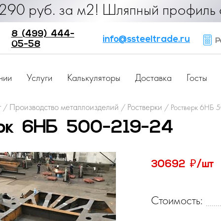
. за м2! Шляпный профиль от 25 руб
8 (499) 444-
info@ssteeltrade.ru
Ра
05-58
нии
Услуги
Калькуляторы
Доставка
Госты
г
Производство металлоизделий
Ростверки
/
/
/
Ростверк 6НБ 
ерк 6НБ 500-219-24
₽
30692
/шт
Стоимость: