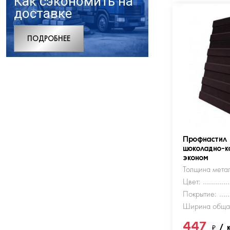
Как сэкономить на
доставке
ПОДРОБНЕЕ
Профнастил
шоколадно-к
эконом
Толщина метал
Цвет:
Покрытие:
Ширина обща
447
₽
/ 