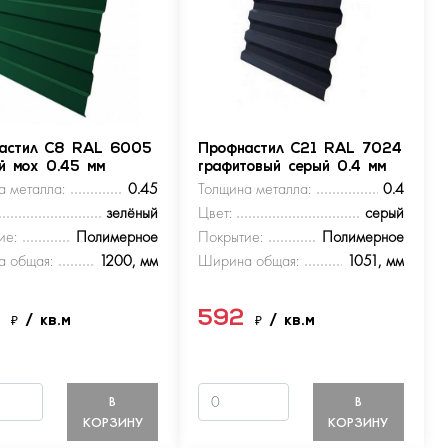
астил С8 RAL 6005
Профнастил С21 RAL 7024
ый мох 0.45 мм
графитовый серый 0.4 мм
а металла:
0.45
Толщина металла:
0.4
зелёный
Цвет:
серый
ие:
Полимерное
Покрытие:
Полимерное
 общая:
1200, мм
Ширина общая:
1051, мм
9
592
₽
/ кв.м
₽
/ кв.м
В
В
КОРЗИНУ
КОРЗИНУ