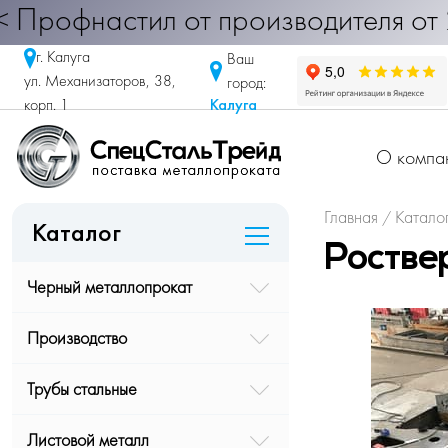
астил от производителя от 290 руб
г. Калуга
Ваш
ул. Механизаторов, 38,
город:
Калуга
корп. 1
О компа
Главная
Катало
/
Каталог
Роств
Черный металлопрокат
Производство
Трубы стальные
Листовой металл