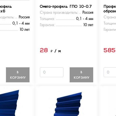
рофиль
Омега-профиль ГПО 10-0.7
Профи
5х6
Страна производитель:
Россия
образ
одитель:
Россия
Страна
Толщина:
0,1 - 4 мм
0,1 - 4 мм
Толщин
Гарантия:
10 лет
10 лет
Гаранти
28
58
м
₽
/ м
В
В
КОРЗИНУ
КОРЗИНУ