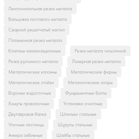
Ленточнопильная резка металла
Вальцовка листового металла
Сварной решетчатый настил
Плазменная резка металла
Клапаны канализационные
Резка металла гильотиной
Резка рулонного металла
Лазерная резка металла
Металлические колонны
Металлические фермы
Металлические стойки
Металлические опоры
Воронки водосточные
Фундаментные болты
Хомуты проволочные
Установки очистные
Двутавровая балка
Шпильки стальные
Уличные лестницы
Шурупы стальные
Анкера забивные
Шайбы стальные