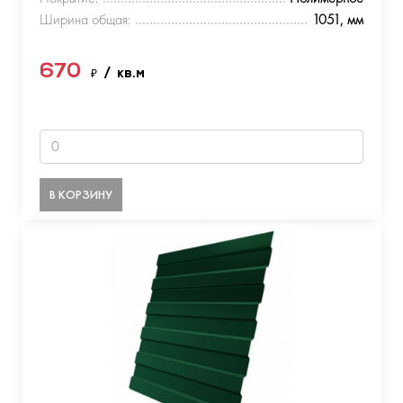
Ширина общая:
1051, мм
670
₽
/ кв.м
В КОРЗИНУ