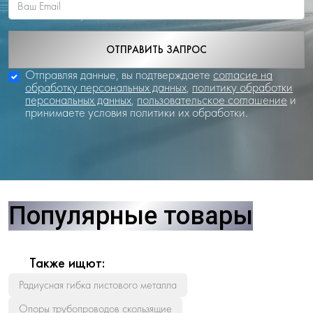
ОТПРАВИТЬ ЗАПРОС
Отправляя данные, вы подтверждаете
согласие на
обработку персональных данных
,
политику обработки
персональных данных
,
пользовательское соглашение
и
принимаете условия политики их обработки.
Популярные товары
Также ищют:
Радиусная гибка листового металла
Опоры трубопроводов скользящие