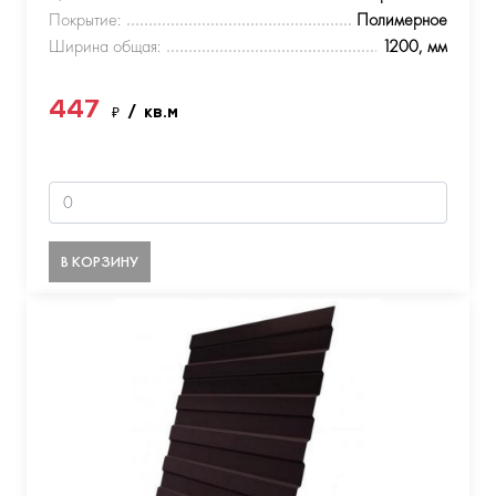
Покрытие:
Полимерное
Ширина общая:
1200, мм
447
₽
/ кв.м
В КОРЗИНУ