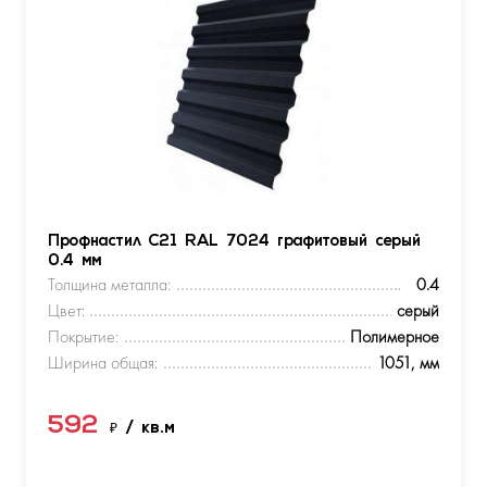
Профнастил С21 RAL 7024 графитовый серый
0.4 мм
Толщина металла:
0.4
Цвет:
серый
Покрытие:
Полимерное
Ширина общая:
1051, мм
592
₽
/ кв.м