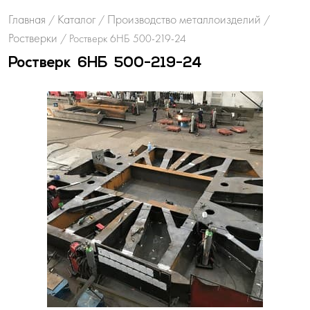
Главная
Каталог
Производство металлоизделий
/
/
/
Ростверки
/
Ростверк 6НБ 500-219-24
Ростверк 6НБ 500-219-24