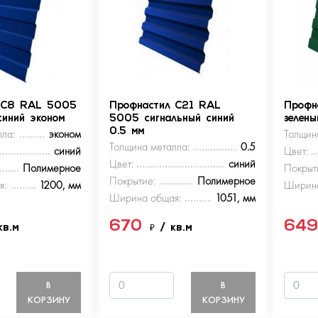
 С8 RAL 5005
Профнастил С21 RAL
Профн
синий эконом
5005 сигнальный синий
зелен
ла:
эконом
0.5 мм
Толщин
Толщина металла:
0.5
синий
Цвет:
Цвет:
синий
Полимерное
Покрыт
Покрытие:
Полимерное
я:
1200, мм
Ширина
Ширина общая:
1051, мм
670
64
кв.м
₽
/ кв.м
В
В
КОРЗИНУ
КОРЗИНУ