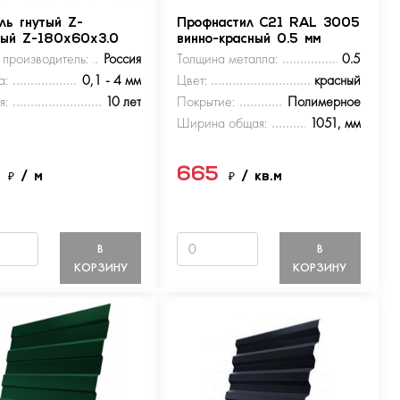
ль гнутый Z-
Профнастил С21 RAL 3005
ный Z-180х60х3.0
винно-красный 0.5 мм
 производитель:
Россия
Толщина металла:
0.5
а:
0,1 - 4 мм
Цвет:
красный
я:
10 лет
Покрытие:
Полимерное
Ширина общая:
1051, мм
5
665
₽
/ м
₽
/ кв.м
В
В
КОРЗИНУ
КОРЗИНУ