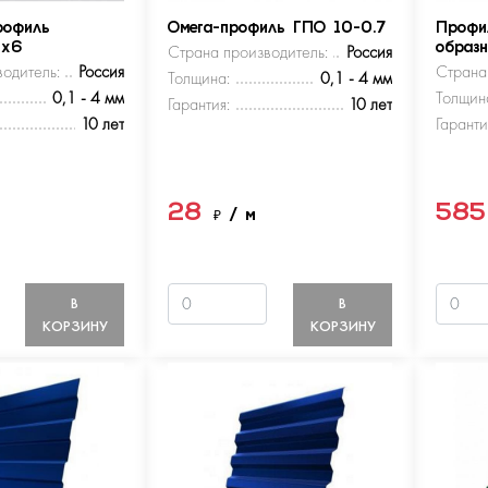
рофиль
Омега-профиль ГПО 10-0.7
Профи
5х6
Страна производитель:
Россия
образ
одитель:
Россия
Страна
Толщина:
0,1 - 4 мм
0,1 - 4 мм
Толщин
Гарантия:
10 лет
10 лет
Гаранти
28
58
м
₽
/ м
В
В
КОРЗИНУ
КОРЗИНУ