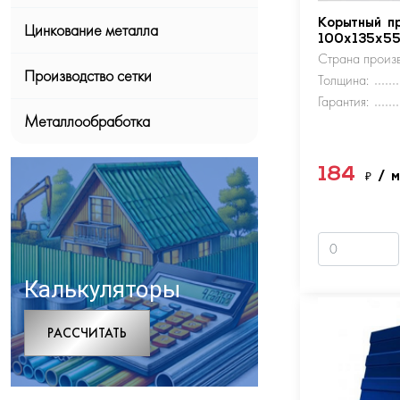
Корытный п
Цинкование металла
100х135х5
Страна произв
Производство сетки
Толщина:
Гарантия:
Металлообработка
184
₽
/ 
Калькуляторы
РАCСЧИТАТЬ