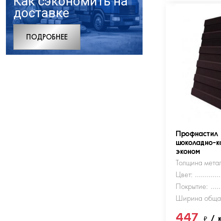
Как сэкономить на
доставке
ПОДРОБНЕЕ
Профнастил
шоколадно-к
эконом
Толщина метал
Цвет:
Покрытие:
Ширина обща
447
₽
/ 