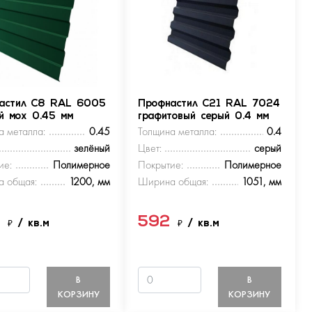
астил С8 RAL 6005
Профнастил С21 RAL 7024
ый мох 0.45 мм
графитовый серый 0.4 мм
а металла:
0.45
Толщина металла:
0.4
зелёный
Цвет:
серый
ие:
Полимерное
Покрытие:
Полимерное
 общая:
1200, мм
Ширина общая:
1051, мм
9
592
₽
/ кв.м
₽
/ кв.м
В
В
КОРЗИНУ
КОРЗИНУ