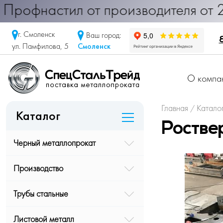
настил от производителя от 290 ру
г. Смоленск
Ваш город:
Смоленск
ул. Памфилова, 5
О компа
Главная
Катало
/
Каталог
Роств
Черный металлопрокат
Производство
Трубы стальные
Листовой металл