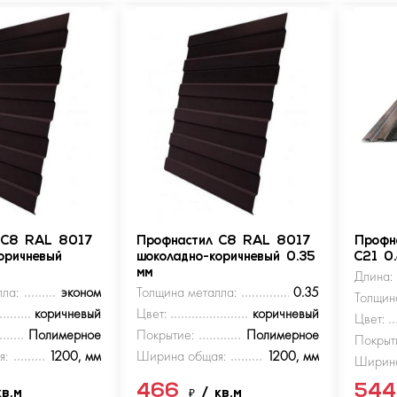
 С8 RAL 8017
Профнастил С8 RAL 8017
Профн
оричневый
шоколадно-коричневый 0.35
С21 0
мм
Длина:
ла:
эконом
Толщина металла:
0.35
Толщин
коричневый
Цвет:
коричневый
Цвет:
Полимерное
Покрытие:
Полимерное
Покрыт
я:
1200, мм
Ширина общая:
1200, мм
Ширина
466
54
кв.м
₽
/ кв.м