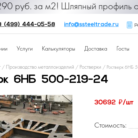
б. за м2! Шляпный профиль от 25 ру
8 (499) 444-05-58
info@ssteeltrade.ru
Ра
нии
Услуги
Калькуляторы
Доставка
Госты
г
Производство металлоизделий
Ростверки
/
/
/
Ростверк 6НБ 
ерк 6НБ 500-219-24
₽
30692
/шт
Стоимость: