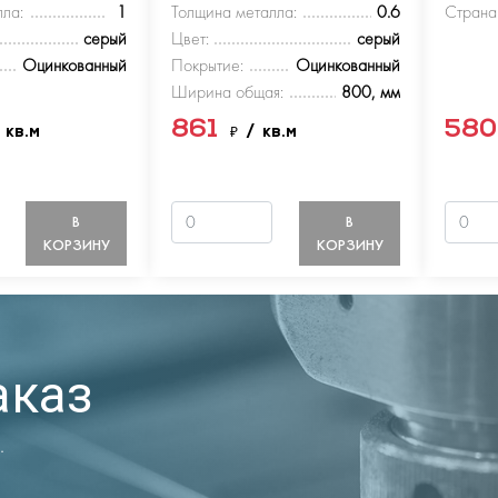
ла:
1
Толщина металла:
0.6
Страна
серый
Цвет:
серый
Оцинкованный
Покрытие:
Оцинкованный
Ширина общая:
800, мм
861
58
 кв.м
₽
/ кв.м
В
В
КОРЗИНУ
КОРЗИНУ
аказ
.