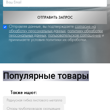
ОТПРАВИТЬ ЗАПРОС
Отправляя данные, вы подтверждаете
согласие на
обработку персональных данных
,
политику обработки
персональных данных
,
пользовательское соглашение
и
принимаете условия политики их обработки.
Популярные товары
Также ищют:
Радиусная гибка листового металла
Опоры трубопроводов скользящие