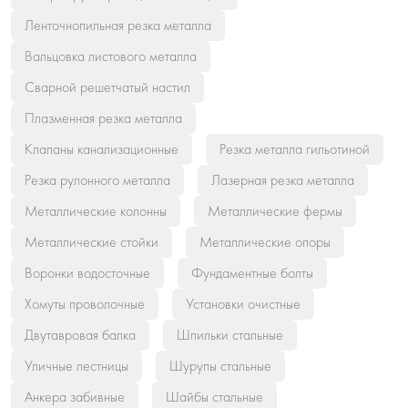
Ленточнопильная резка металла
Вальцовка листового металла
Сварной решетчатый настил
Плазменная резка металла
Клапаны канализационные
Резка металла гильотиной
Резка рулонного металла
Лазерная резка металла
Металлические колонны
Металлические фермы
Металлические стойки
Металлические опоры
Воронки водосточные
Фундаментные болты
Хомуты проволочные
Установки очистные
Двутавровая балка
Шпильки стальные
Уличные лестницы
Шурупы стальные
Анкера забивные
Шайбы стальные