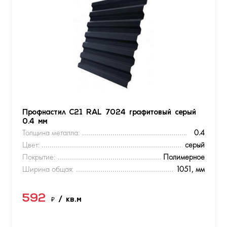
Профнастил С21 RAL 7024 графитовый серый
0.4 мм
Толщина металла:
0.4
Цвет:
серый
Покрытие:
Полимерное
Ширина общая:
1051, мм
592
₽
/ кв.м