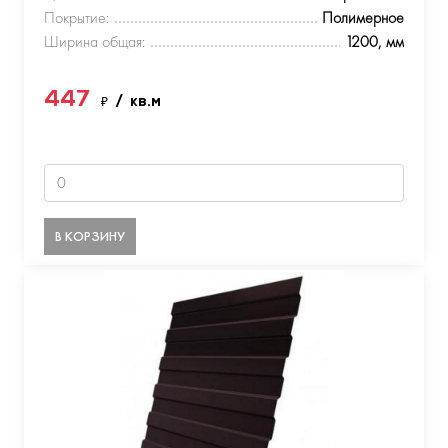
Покрытие:
Полимерное
Ширина общая:
1200, мм
447
₽
/ кв.м
В КОРЗИНУ