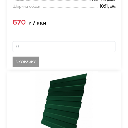
Ширина общая:
1051, мм
670
₽
/ кв.м
В КОРЗИНУ