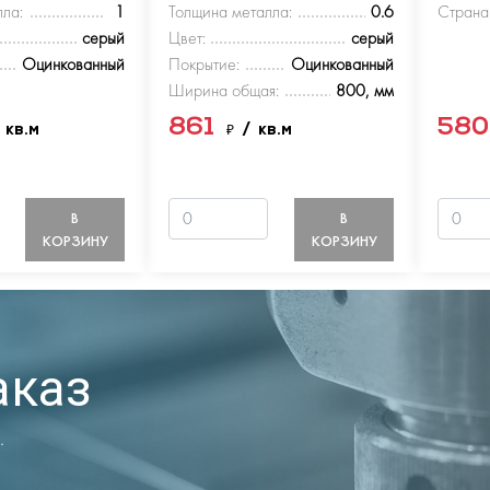
ла:
1
Толщина металла:
0.6
Страна
серый
Цвет:
серый
Оцинкованный
Покрытие:
Оцинкованный
Ширина общая:
800, мм
861
58
 кв.м
₽
/ кв.м
В
В
КОРЗИНУ
КОРЗИНУ
аказ
.