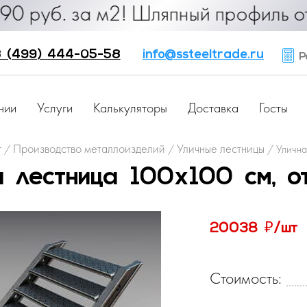
уб. за м2! Шляпный профиль от 25 
 (499) 444-05-58
info@ssteeltrade.ru
Ра
нии
Услуги
Калькуляторы
Доставка
Госты
г
Производство металлоизделий
Уличные лестницы
/
/
/
Улична
я лестница 100х100 см, о
₽
20038
/шт
Стоимость: