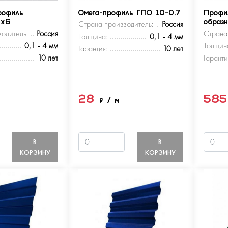
рофиль
Омега-профиль ГПО 10-0.7
Профи
5х6
Страна производитель:
Россия
образ
одитель:
Россия
Страна
Толщина:
0,1 - 4 мм
0,1 - 4 мм
Толщин
Гарантия:
10 лет
10 лет
Гаранти
28
58
м
₽
/ м
В
В
КОРЗИНУ
КОРЗИНУ