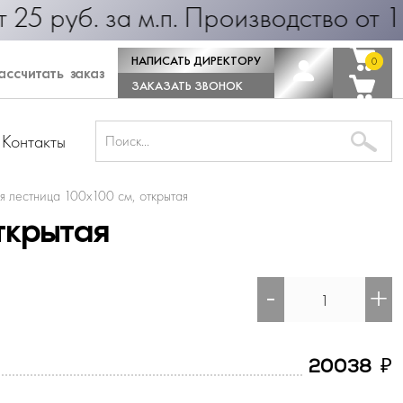
руб. за м.п. Производство от 1 дня
НАПИСАТЬ ДИРЕКТОРУ
0
0
ссчитать заказ
ЗАКАЗАТЬ ЗВОНОК
Контакты
я лестница 100х100 см, открытая
ткрытая
-
+
₽
20038