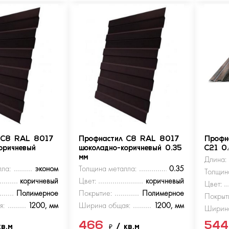
 С8 RAL 8017
Профнастил С8 RAL 8017
Профн
оричневый
шоколадно-коричневый 0.35
С21 0
мм
Длина:
ла:
эконом
Толщина металла:
0.35
Толщин
коричневый
Цвет:
коричневый
Цвет:
Полимерное
Покрытие:
Полимерное
Покрыт
я:
1200, мм
Ширина общая:
1200, мм
Ширина
466
54
кв.м
₽
/ кв.м