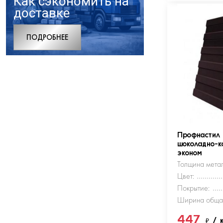
Как сэкономить на
доставке
ПОДРОБНЕЕ
Профнастил
шоколадно-к
эконом
Толщина метал
Цвет:
Покрытие:
Ширина обща
447
₽
/ 