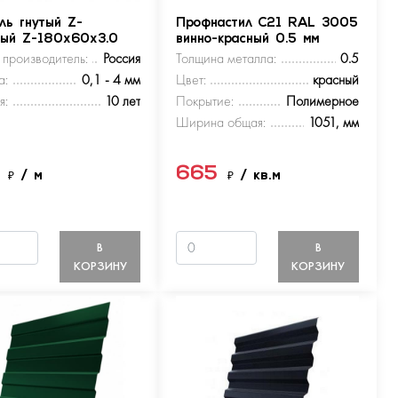
ль гнутый Z-
Профнастил С21 RAL 3005
ный Z-180х60х3.0
винно-красный 0.5 мм
 производитель:
Россия
Толщина металла:
0.5
а:
0,1 - 4 мм
Цвет:
красный
я:
10 лет
Покрытие:
Полимерное
Ширина общая:
1051, мм
5
665
₽
/ м
₽
/ кв.м
В
В
КОРЗИНУ
КОРЗИНУ