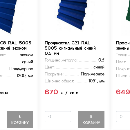
 С8 RAL 5005
Профнастил С21 RAL
Профн
синий эконом
5005 сигнальный синий
зелен
ла:
эконом
0.5 мм
Толщин
Толщина металла:
0.5
синий
Цвет:
Цвет:
синий
Полимерное
Покрыт
Покрытие:
Полимерное
я:
1200, мм
Ширина
Ширина общая:
1051, мм
670
64
кв.м
₽
/ кв.м
В
В
КОРЗИНУ
КОРЗИНУ