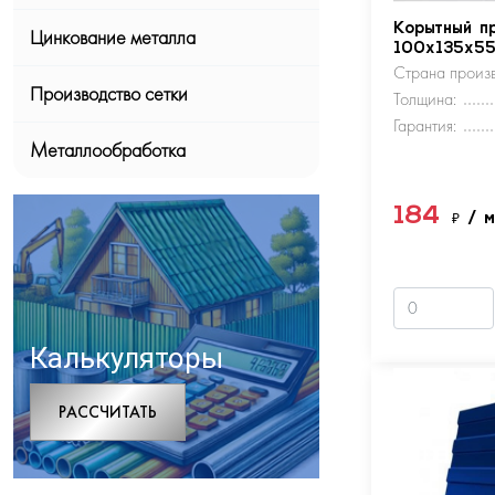
Корытный п
Цинкование металла
100х135х5
Страна произв
Производство сетки
Толщина:
Гарантия:
Металлообработка
184
₽
/ 
Калькуляторы
РАCСЧИТАТЬ