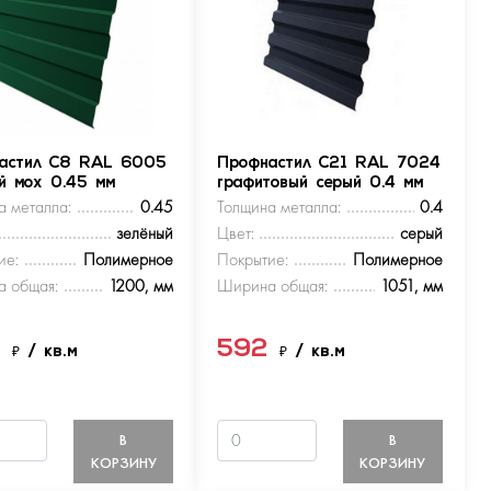
астил С8 RAL 6005
Профнастил С21 RAL 7024
ый мох 0.45 мм
графитовый серый 0.4 мм
а металла:
0.45
Толщина металла:
0.4
зелёный
Цвет:
серый
ие:
Полимерное
Покрытие:
Полимерное
 общая:
1200, мм
Ширина общая:
1051, мм
9
592
₽
/ кв.м
₽
/ кв.м
В
В
КОРЗИНУ
КОРЗИНУ