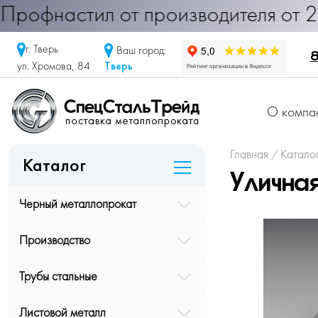
офнастил от производителя от 290 р
г. Тверь
Ваш город:
8
Тверь
ул. Хромова, 84
О компа
Главная
Катало
/
Каталог
Улична
Черный металлопрокат
Производство
Трубы стальные
Листовой металл