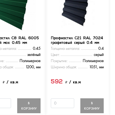
астил С8 RAL 6005
Профнастил С21 RAL 7024
ый мох 0.45 мм
графитовый серый 0.4 мм
а металла:
0.45
Толщина металла:
0.4
зелёный
Цвет:
серый
ие:
Полимерное
Покрытие:
Полимерное
 общая:
1200, мм
Ширина общая:
1051, мм
9
592
₽
/ кв.м
₽
/ кв.м
В
В
КОРЗИНУ
КОРЗИНУ