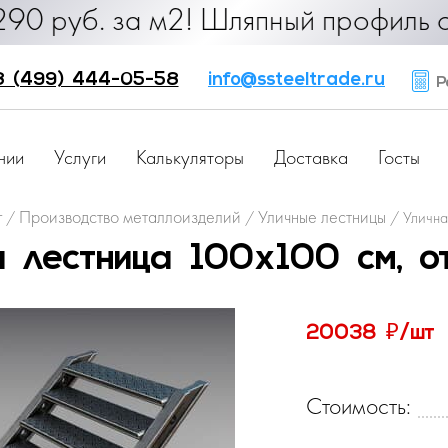
. за м2! Шляпный профиль от 25 ру
8 (499) 444-05-58
info@ssteeltrade.ru
Ра
нии
Услуги
Калькуляторы
Доставка
Госты
г
Производство металлоизделий
Уличные лестницы
/
/
/
Улична
я лестница 100х100 см, о
₽
20038
/шт
Стоимость: