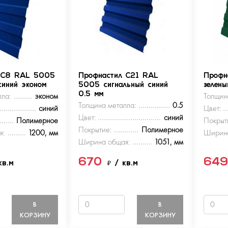
 С8 RAL 5005
Профнастил С21 RAL
Профн
синий эконом
5005 сигнальный синий
зелен
ла:
эконом
0.5 мм
Толщин
Толщина металла:
0.5
синий
Цвет:
Цвет:
синий
Полимерное
Покрыт
Покрытие:
Полимерное
я:
1200, мм
Ширина
Ширина общая:
1051, мм
670
64
кв.м
₽
/ кв.м
В
В
КОРЗИНУ
КОРЗИНУ