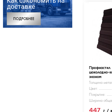
Как сэкономить на
доставке
ПОДРОБНЕЕ
Профнастил
шоколадно-к
эконом
Толщина метал
Цвет:
Покрытие:
Ширина обща
447
₽
/ 