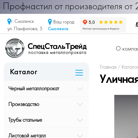
настил от производителя от 290 руб
г. Смоленск
Ваш город:
Смоленск
ул. Памфилова, 5
О компа
Главная
Катало
/
Каталог
Улична
Черный металлопрокат
Производство
Трубы стальные
Листовой металл