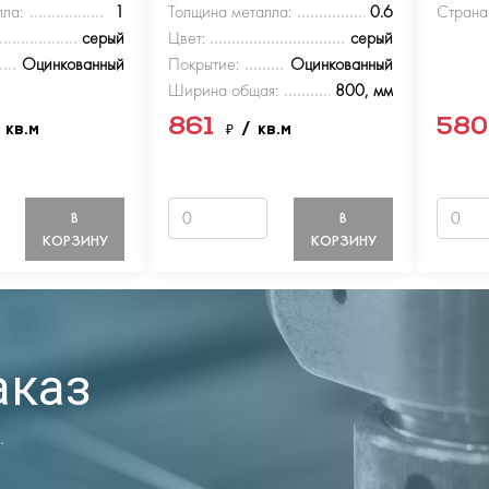
ла:
1
Толщина металла:
0.6
Страна
серый
Цвет:
серый
Оцинкованный
Покрытие:
Оцинкованный
Ширина общая:
800, мм
861
58
 кв.м
₽
/ кв.м
В
В
КОРЗИНУ
КОРЗИНУ
аказ
.