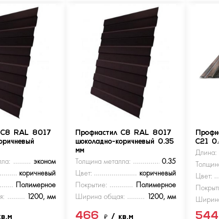
 С8 RAL 8017
Профнастил С8 RAL 8017
Профн
оричневый
шоколадно-коричневый 0.35
С21 0
мм
Длина:
ла:
эконом
Толщина металла:
0.35
Толщин
коричневый
Цвет:
коричневый
Цвет:
Полимерное
Покрытие:
Полимерное
Покрыт
я:
1200, мм
Ширина общая:
1200, мм
Ширина
466
54
кв.м
₽
/ кв.м