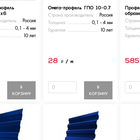
рофиль
Омега-профиль ГПО 10-0.7
Профи
5х6
Страна производитель:
Россия
образ
одитель:
Россия
Страна
Толщина:
0,1 - 4 мм
0,1 - 4 мм
Толщин
Гарантия:
10 лет
10 лет
Гаранти
28
58
м
₽
/ м
В
В
КОРЗИНУ
КОРЗИНУ