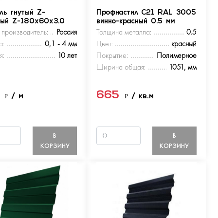
ль гнутый Z-
Профнастил С21 RAL 3005
ный Z-180х60х3.0
винно-красный 0.5 мм
 производитель:
Россия
Толщина металла:
0.5
а:
0,1 - 4 мм
Цвет:
красный
я:
10 лет
Покрытие:
Полимерное
Ширина общая:
1051, мм
5
665
₽
/ м
₽
/ кв.м
В
В
КОРЗИНУ
КОРЗИНУ