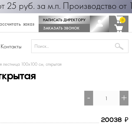
б. за м.п. Производство от 1 дня! 
НАПИСАТЬ ДИРЕКТОРУ
0
0
ссчитать заказ
ЗАКАЗАТЬ ЗВОНОК
Контакты
я лестница 100х100 см, открытая
ткрытая
-
+
₽
20038