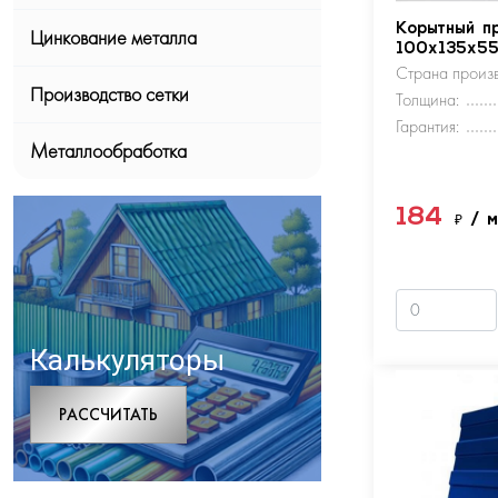
Корытный п
Цинкование металла
100х135х5
Страна произв
Производство сетки
Толщина:
Гарантия:
Металлообработка
184
₽
/ 
Калькуляторы
РАCСЧИТАТЬ