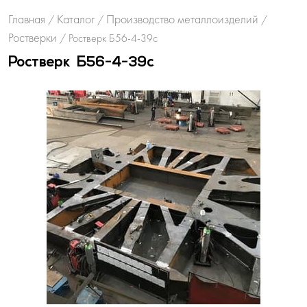
Главная
Каталог
Производство металлоизделий
/
/
/
Ростверки
/
Ростверк Б56-4-39с
Ростверк Б56-4-39с