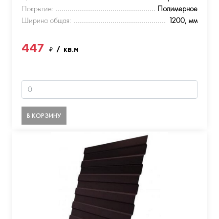
Покрытие:
Полимерное
Ширина общая:
1200, мм
447
₽
/ кв.м
В КОРЗИНУ