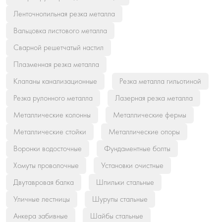
Ленточнопильная резка металла
Вальцовка листового металла
Сварной решетчатый настил
Плазменная резка металла
Клапаны канализационные
Резка металла гильотиной
Резка рулонного металла
Лазерная резка металла
Металлические колонны
Металлические фермы
Металлические стойки
Металлические опоры
Воронки водосточные
Фундаментные болты
Хомуты проволочные
Установки очистные
Двутавровая балка
Шпильки стальные
Уличные лестницы
Шурупы стальные
Анкера забивные
Шайбы стальные