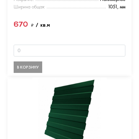
Ширина общая:
1051, мм
670
₽
/ кв.м
В КОРЗИНУ