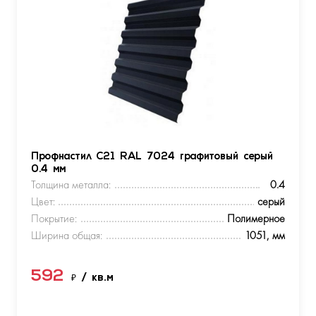
Профнастил С21 RAL 7024 графитовый серый
0.4 мм
Толщина металла:
0.4
Цвет:
серый
Покрытие:
Полимерное
Ширина общая:
1051, мм
592
₽
/ кв.м