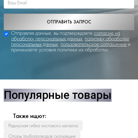
ОТПРАВИТЬ ЗАПРОС
Отправляя данные, вы подтверждаете
согласие на
обработку персональных данных
,
политику обработки
персональных данных
,
пользовательское соглашение
и
принимаете условия политики их обработки.
Популярные товары
Также ищют:
Радиусная гибка листового металла
Опоры трубопроводов скользящие