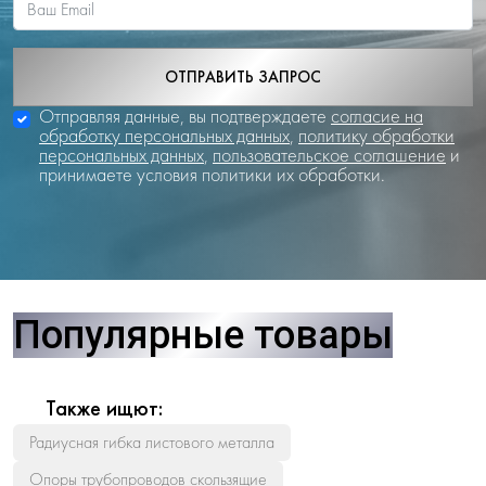
ОТПРАВИТЬ ЗАПРОС
Отправляя данные, вы подтверждаете
согласие на
обработку персональных данных
,
политику обработки
персональных данных
,
пользовательское соглашение
и
принимаете условия политики их обработки.
Популярные товары
Также ищют:
Радиусная гибка листового металла
Опоры трубопроводов скользящие