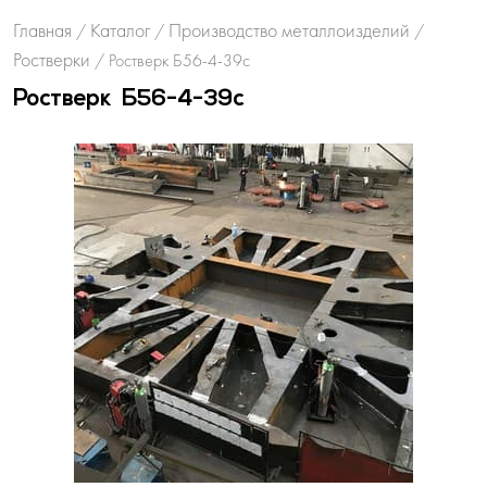
Главная
Каталог
Производство металлоизделий
/
/
/
Ростверки
/
Ростверк Б56-4-39с
Ростверк Б56-4-39с