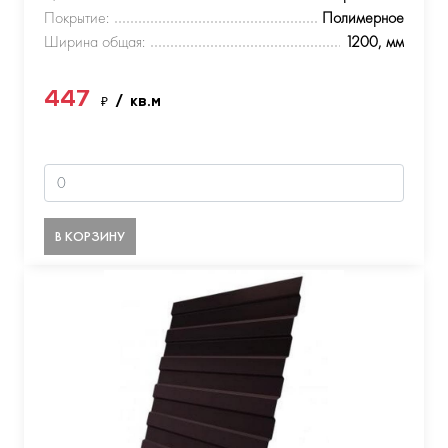
Покрытие:
Полимерное
Ширина общая:
1200, мм
447
₽
/ кв.м
В КОРЗИНУ