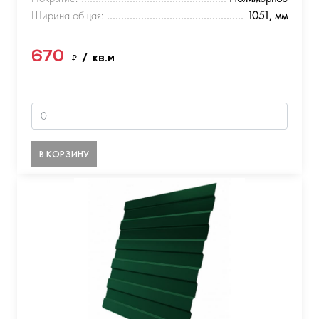
Ширина общая:
1051, мм
670
₽
/ кв.м
В КОРЗИНУ