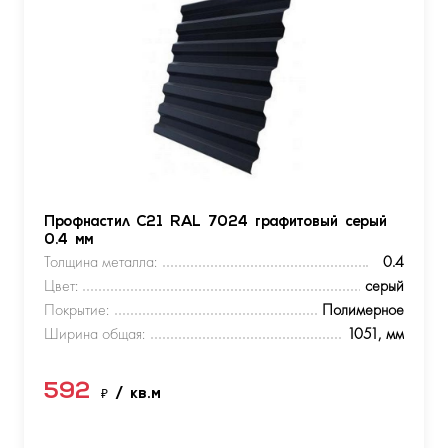
Профнастил С21 RAL 7024 графитовый серый
0.4 мм
Толщина металла:
0.4
Цвет:
серый
Покрытие:
Полимерное
Ширина общая:
1051, мм
592
₽
/ кв.м