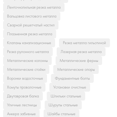
Ленточнопильная резка металла
Вальцовка листового металла
Сварной решетчатый настил
Плазменная резка металла
Клапаны канализационные
Резка металла гильотиной
Резка рулонного металла
Лазерная резка металла
Металлические колонны
Металлические фермы
Металлические стойки
Металлические опоры
Воронки водосточные
Фундаментные болты
Хомуты проволочные
Установки очистные
Двутавровая балка
Шпильки стальные
Уличные лестницы
Шурупы стальные
Анкера забивные
Шайбы стальные