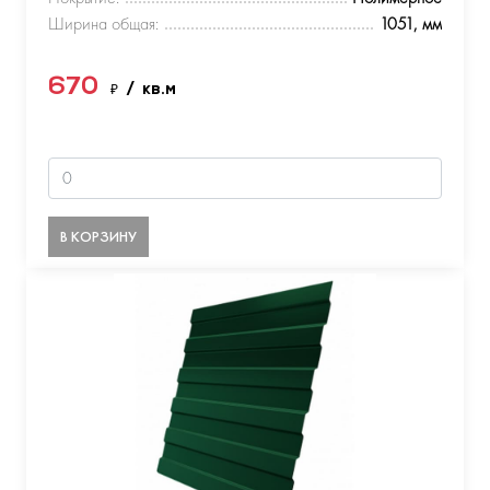
Ширина общая:
1051, мм
670
₽
/ кв.м
В КОРЗИНУ