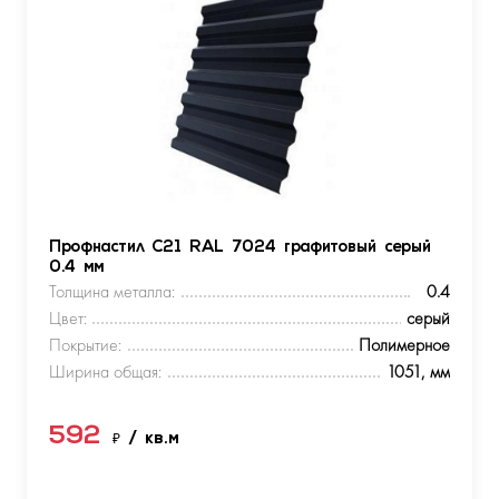
Профнастил С21 RAL 7024 графитовый серый
0.4 мм
Толщина металла:
0.4
Цвет:
серый
Покрытие:
Полимерное
Ширина общая:
1051, мм
592
₽
/ кв.м