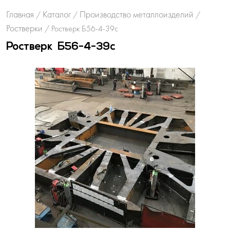
Главная
Каталог
Производство металлоизделий
/
/
/
Ростверки
/
Ростверк Б56-4-39с
Ростверк Б56-4-39с