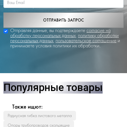
ОТПРАВИТЬ ЗАПРОС
Отправляя данные, вы подтверждаете
согласие на
обработку персональных данных
,
политику обработки
персональных данных
,
пользовательское соглашение
и
принимаете условия политики их обработки.
Популярные товары
Также ищют:
Радиусная гибка листового металла
Опоры трубопроводов скользящие