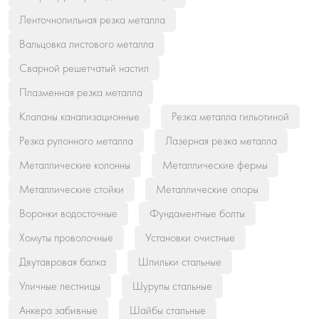
Ленточнопильная резка металла
Вальцовка листового металла
Сварной решетчатый настил
Плазменная резка металла
Клапаны канализационные
Резка металла гильотиной
Резка рулонного металла
Лазерная резка металла
Металлические колонны
Металлические фермы
Металлические стойки
Металлические опоры
Воронки водосточные
Фундаментные болты
Хомуты проволочные
Установки очистные
Двутавровая балка
Шпильки стальные
Уличные лестницы
Шурупы стальные
Анкера забивные
Шайбы стальные