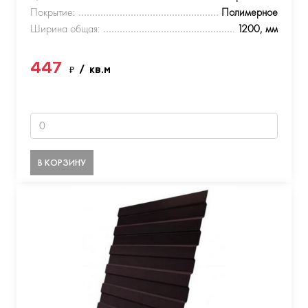
Покрытие:
Полимерное
Ширина общая:
1200, мм
447
₽
/ кв.м
В КОРЗИНУ