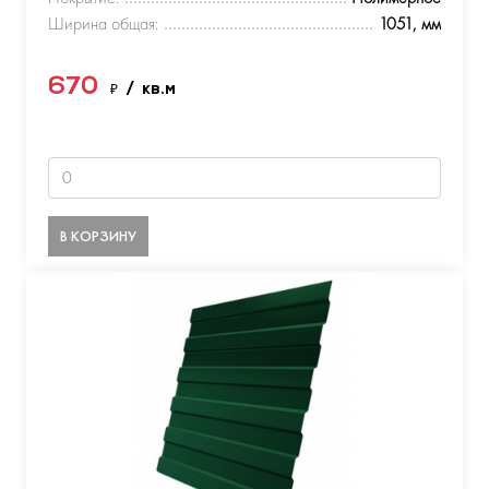
Ширина общая:
1051, мм
670
₽
/ кв.м
В КОРЗИНУ