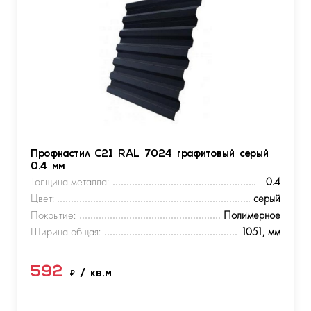
Профнастил С21 RAL 7024 графитовый серый
0.4 мм
Толщина металла:
0.4
Цвет:
серый
Покрытие:
Полимерное
Ширина общая:
1051, мм
592
₽
/ кв.м