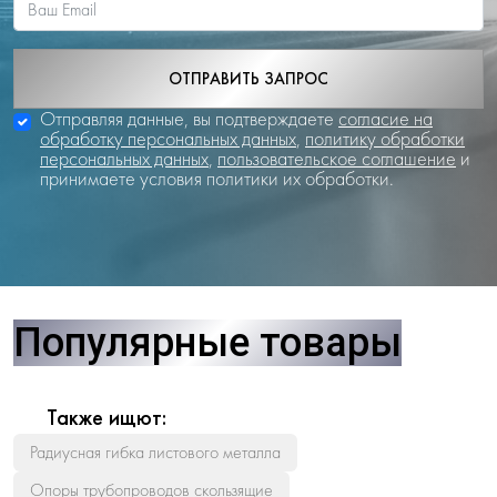
ОТПРАВИТЬ ЗАПРОС
Отправляя данные, вы подтверждаете
согласие на
обработку персональных данных
,
политику обработки
персональных данных
,
пользовательское соглашение
и
принимаете условия политики их обработки.
Популярные товары
Также ищют:
Радиусная гибка листового металла
Опоры трубопроводов скользящие