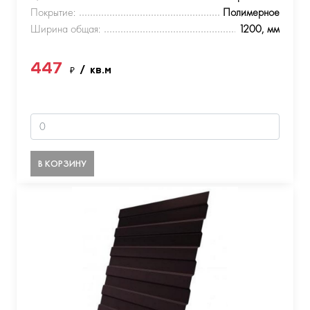
Покрытие:
Полимерное
Ширина общая:
1200, мм
447
₽
/ кв.м
В КОРЗИНУ