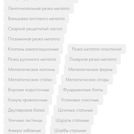
Ленточнопильная резка металла
Вальцовка листового металла
Сварной решетчатый настил
Плазменная резка металла
Клапаны канализационные
Резка металла гильотиной
Резка рулонного металла
Лазерная резка металла
Металлические колонны
Металлические фермы
Металлические стойки
Металлические опоры
Воронки водосточные
Фундаментные болты
Хомуты проволочные
Установки очистные
Двутавровая балка
Шпильки стальные
Уличные лестницы
Шурупы стальные
Анкера забивные
Шайбы стальные