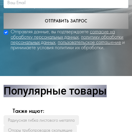
ОТПРАВИТЬ ЗАПРОС
Отправляя данные, вы подтверждаете
согласие на
обработку персональных данных
,
политику обработки
персональных данных
,
пользовательское соглашение
и
принимаете условия политики их обработки.
Популярные товары
Также ищют:
Радиусная гибка листового металла
Опоры трубопроводов скользящие