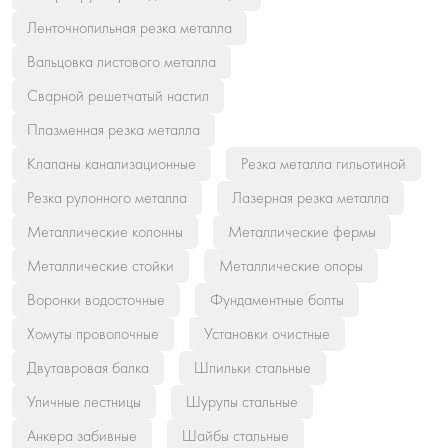
Ленточнопильная резка металла
Вальцовка листового металла
Сварной решетчатый настил
Плазменная резка металла
Клапаны канализационные
Резка металла гильотиной
Резка рулонного металла
Лазерная резка металла
Металлические колонны
Металлические фермы
Металлические стойки
Металлические опоры
Воронки водосточные
Фундаментные болты
Хомуты проволочные
Установки очистные
Двутавровая балка
Шпильки стальные
Уличные лестницы
Шурупы стальные
Анкера забивные
Шайбы стальные