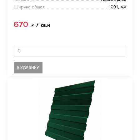
Ширина общая:
1051, мм
670
₽
/ кв.м
В КОРЗИНУ