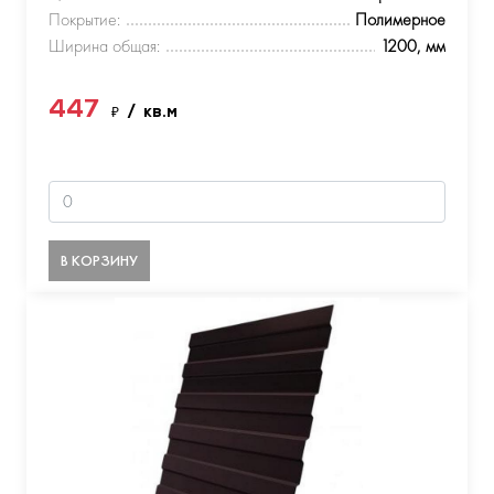
Покрытие:
Полимерное
Ширина общая:
1200, мм
447
₽
/ кв.м
В КОРЗИНУ