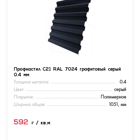
Профнастил С21 RAL 7024 графитовый серый
0.4 мм
Толщина металла:
0.4
Цвет:
серый
Покрытие:
Полимерное
Ширина общая:
1051, мм
592
₽
/ кв.м