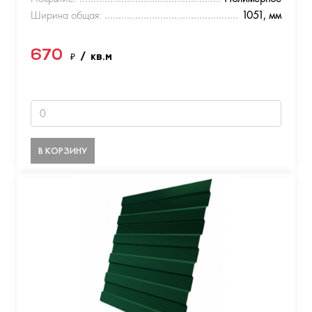
Ширина общая:
1051, мм
670
₽
/ кв.м
В КОРЗИНУ