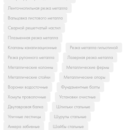
Ленточнопильная резка металла
Вальцовка листового металла
Сварной решетчатый настил
Плазменная резка металла
Клапаны канализационные
Резка металла гильотиной
Резка рулонного металла
Лазерная резка металла
Металлические колонны
Металлические фермы
Металлические стойки
Металлические опоры
Воронки водосточные
Фундаментные болты
Хомуты проволочные
Установки очистные
Двутавровая балка
Шпильки стальные
Уличные лестницы
Шурупы стальные
Анкера забивные
Шайбы стальные