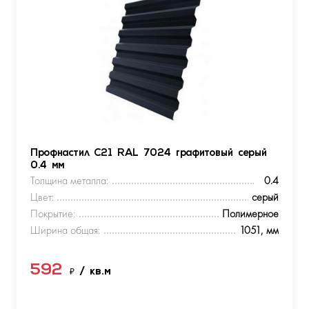
Профнастил С21 RAL 7024 графитовый серый
0.4 мм
Толщина металла:
0.4
Цвет:
серый
Покрытие:
Полимерное
Ширина общая:
1051, мм
592
₽
/ кв.м