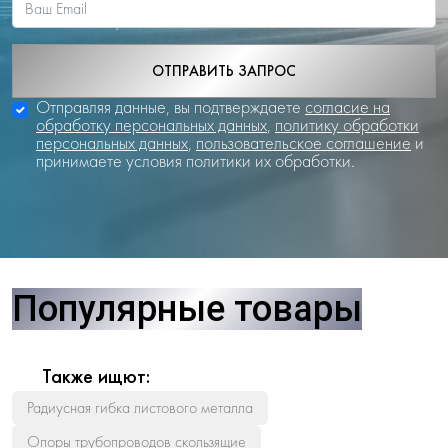
ОТПРАВИТЬ ЗАПРОС
Отправляя данные, вы подтверждаете
согласие на
обработку персональных данных
,
политику обработки
персональных данных
,
пользовательское соглашение
и
принимаете условия политики их обработки.
Популярные товары
Также ищют:
Радиусная гибка листового металла
Опоры трубопроводов скользящие