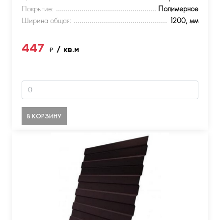
Покрытие:
Полимерное
Ширина общая:
1200, мм
447
₽
/ кв.м
В КОРЗИНУ