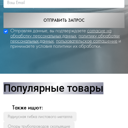
ОТПРАВИТЬ ЗАПРОС
Отправляя данные, вы подтверждаете
согласие на
обработку персональных данных
,
политику обработки
персональных данных
,
пользовательское соглашение
и
принимаете условия политики их обработки.
Популярные товары
Также ищют:
Радиусная гибка листового металла
Опоры трубопроводов скользящие