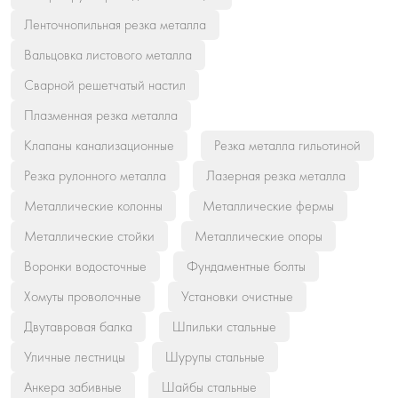
Ленточнопильная резка металла
Вальцовка листового металла
Сварной решетчатый настил
Плазменная резка металла
Клапаны канализационные
Резка металла гильотиной
Резка рулонного металла
Лазерная резка металла
Металлические колонны
Металлические фермы
Металлические стойки
Металлические опоры
Воронки водосточные
Фундаментные болты
Хомуты проволочные
Установки очистные
Двутавровая балка
Шпильки стальные
Уличные лестницы
Шурупы стальные
Анкера забивные
Шайбы стальные