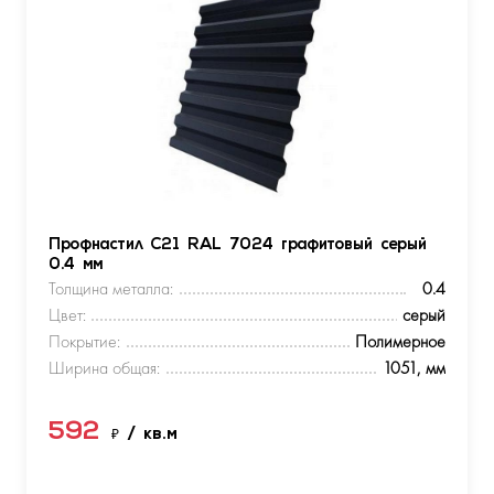
Профнастил С21 RAL 7024 графитовый серый
0.4 мм
Толщина металла:
0.4
Цвет:
серый
Покрытие:
Полимерное
Ширина общая:
1051, мм
592
₽
/ кв.м