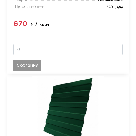
Ширина общая:
1051, мм
670
₽
/ кв.м
В КОРЗИНУ