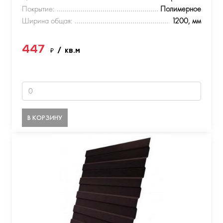
Покрытие:
Полимерное
Ширина общая:
1200, мм
447
₽
/ кв.м
В КОРЗИНУ