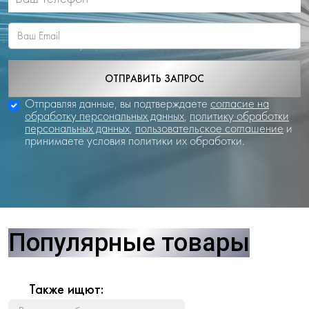
ОТПРАВИТЬ ЗАПРОС
Отправляя данные, вы подтверждаете
согласие на
обработку персональных данных
,
политику обработки
персональных данных
,
пользовательское соглашение
и
принимаете условия политики их обработки.
Популярные товары
Также ищют: