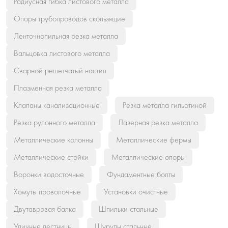
Радиусная гибка листового металла
Опоры трубопроводов скользящие
Ленточнопильная резка металла
Вальцовка листового металла
Сварной решетчатый настил
Плазменная резка металла
Клапаны канализационные
Резка металла гильотиной
Резка рулонного металла
Лазерная резка металла
Металлические колонны
Металлические фермы
Металлические стойки
Металлические опоры
Воронки водосточные
Фундаментные болты
Хомуты проволочные
Установки очистные
Двутавровая балка
Шпильки стальные
Уличные лестницы
Шурупы стальные