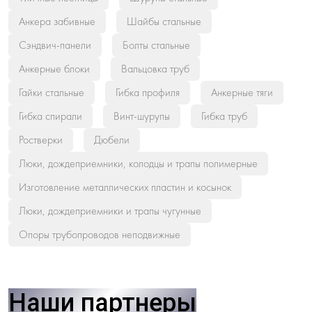
Анкера забивные
Шайбы стальные
Сэндвич-панели
Болты стальные
Анкерные блоки
Вальцовка труб
Гайки стальные
Гибка профиля
Анкерные тяги
Гибка спирали
Винт-шурупы
Гибка труб
Ростверки
Дюбели
Люки, дождеприемники, колодцы и трапы полимерные
Изготовление металлических пластин и косынок
Люки, дождеприемники и трапы чугунные
Опоры трубопроводов неподвижные
Наши партнеры