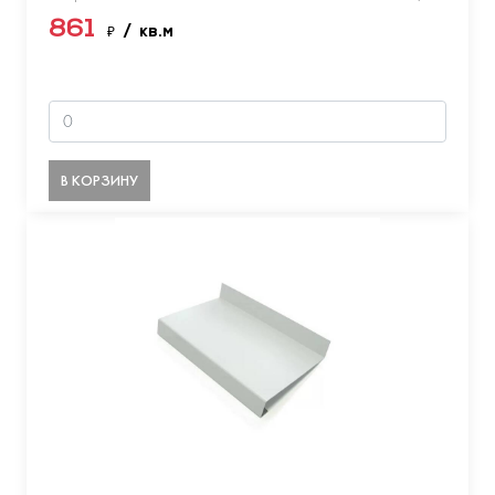
861
₽
/ кв.м
В КОРЗИНУ