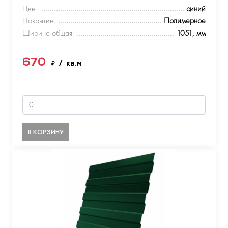
Цвет:
синий
Покрытие:
Полимерное
Ширина общая:
1051, мм
670
₽
/ кв.м
В КОРЗИНУ