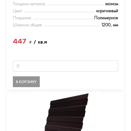
Толщина металла:
эконом
Цвет:
коричневый
Покрытие:
Полимерное
Ширина общая:
1200, мм
447
₽
/ кв.м
В КОРЗИНУ