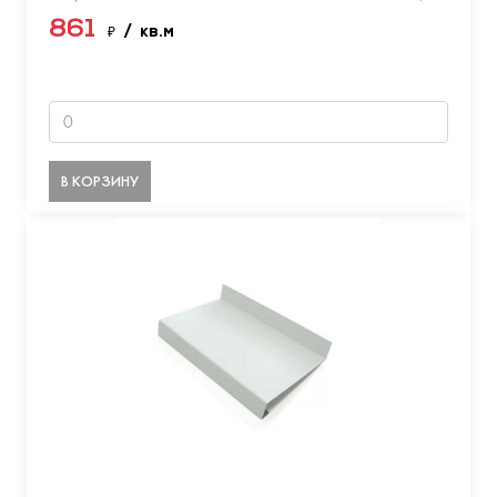
861
₽
/ кв.м
В КОРЗИНУ