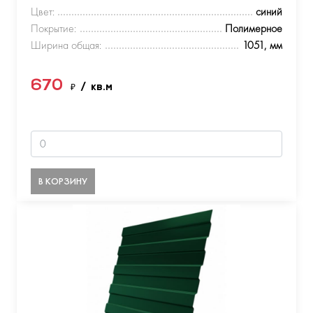
Цвет:
синий
Покрытие:
Полимерное
Ширина общая:
1051, мм
670
₽
/ кв.м
В КОРЗИНУ