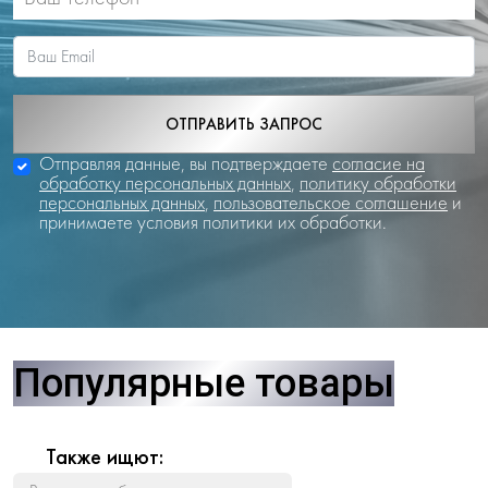
ОТПРАВИТЬ ЗАПРОС
Отправляя данные, вы подтверждаете
согласие на
обработку персональных данных
,
политику обработки
персональных данных
,
пользовательское соглашение
и
принимаете условия политики их обработки.
Популярные товары
Также ищют: