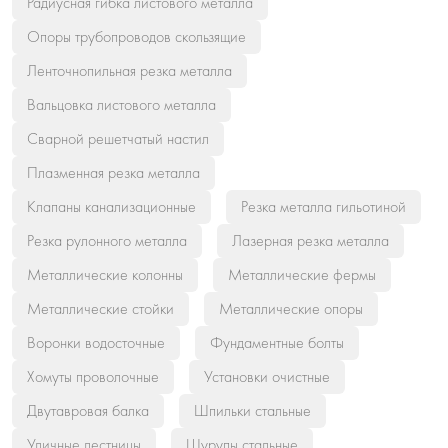
Радиусная гибка листового металла
Опоры трубопроводов скользящие
Ленточнопильная резка металла
Вальцовка листового металла
Сварной решетчатый настил
Плазменная резка металла
Клапаны канализационные
Резка металла гильотиной
Резка рулонного металла
Лазерная резка металла
Металлические колонны
Металлические фермы
Металлические стойки
Металлические опоры
Воронки водосточные
Фундаментные болты
Хомуты проволочные
Установки очистные
Двутавровая балка
Шпильки стальные
Уличные лестницы
Шурупы стальные