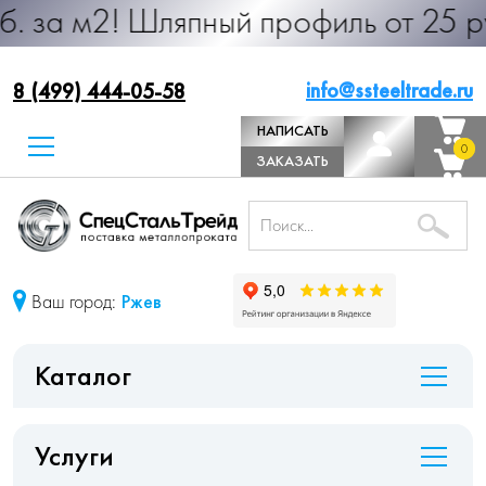
 Шляпный профиль от 25 руб. за м.п
info@ssteeltrade.ru
8 (499) 444-05-58
НАПИСАТЬ
0
0
ДИРЕКТОРУ
ЗАКАЗАТЬ
ЗВОНОК
Ваш город:
Ржев
Каталог
Услуги