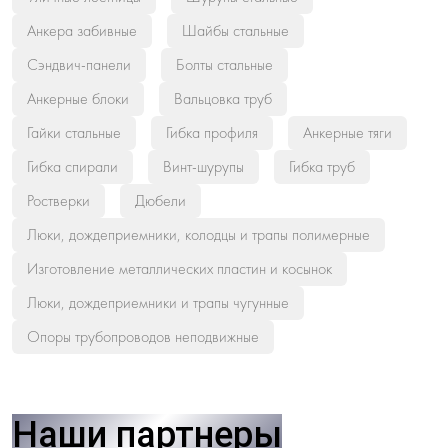
Анкера забивные
Шайбы стальные
Сэндвич-панели
Болты стальные
Анкерные блоки
Вальцовка труб
Гайки стальные
Гибка профиля
Анкерные тяги
Гибка спирали
Винт-шурупы
Гибка труб
Ростверки
Дюбели
Люки, дождеприемники, колодцы и трапы полимерные
Изготовление металлических пластин и косынок
Люки, дождеприемники и трапы чугунные
Опоры трубопроводов неподвижные
Наши партнеры