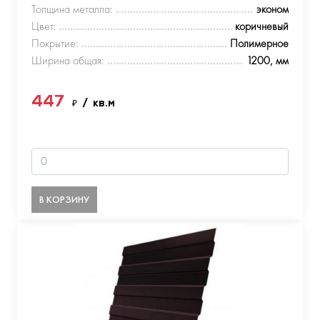
Толщина металла:
эконом
Цвет:
коричневый
Покрытие:
Полимерное
Ширина общая:
1200, мм
447
₽
/ кв.м
В КОРЗИНУ