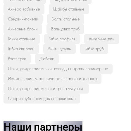
Анкера забивные
Шайбы стальные
Сэндвич-панели
Болты стальные
Анкерные блоки
Вальцовка труб
Гайки стальные
Гибка профиля
Анкерные тяги
Гибка спирали
Винт-шурупы
Гибка труб
Ростверки
Дюбели
Люки, дождеприемники, колодцы и трапы полимерные
Изготовление металлических пластин и косынок
Люки, дождеприемники и трапы чугунные
Опоры трубопроводов неподвижные
Наши партнеры