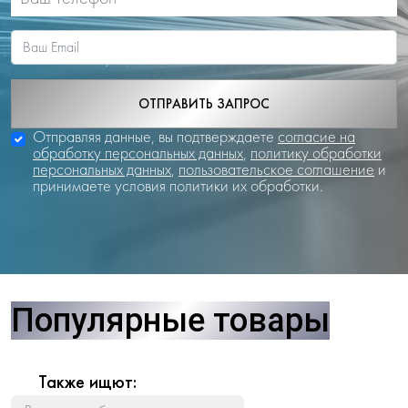
ОТПРАВИТЬ ЗАПРОС
Отправляя данные, вы подтверждаете
согласие на
обработку персональных данных
,
политику обработки
персональных данных
,
пользовательское соглашение
и
принимаете условия политики их обработки.
Популярные товары
Также ищют: