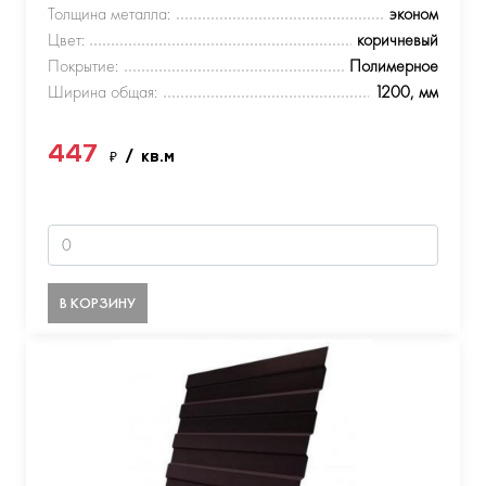
Толщина металла:
эконом
Цвет:
коричневый
Покрытие:
Полимерное
Ширина общая:
1200, мм
447
₽
/ кв.м
В КОРЗИНУ