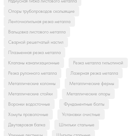
Радиусная гибка листового металла
Опоры трубопроводов скользящие
Ленточнопильная резка металла
Вальцовка листового металла
Сварной решетчатый настил
Плазменная резка металла
Клапаны канализационные
Резка металла гильотиной
Резка рулонного металла
Лазерная резка металла
Металлические колонны
Металлические фермы
Металлические стойки
Металлические опоры
Воронки водосточные
Фундаментные болты
Хомуты проволочные
Установки очистные
Двутавровая балка
Шпильки стальные
Уличные лестницы
Шурупы стальные