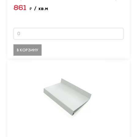
861
₽
/ кв.м
В КОРЗИНУ