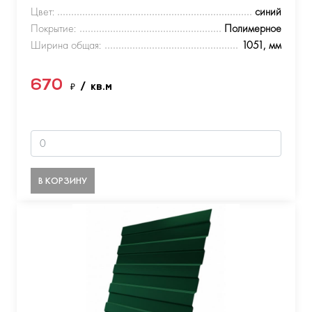
Цвет:
синий
Покрытие:
Полимерное
Ширина общая:
1051, мм
670
₽
/ кв.м
В КОРЗИНУ