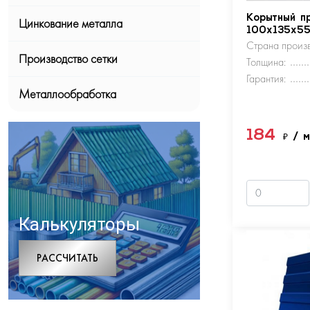
Корытный п
Цинкование металла
100х135х5
Страна произв
Производство сетки
Толщина:
Гарантия:
Металлообработка
184
₽
/ 
Калькуляторы
РАCСЧИТАТЬ