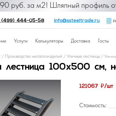
б. за м2! Шляпный профиль от 25 р
 (499) 444-05-58
info@ssteeltrade.ru
Ра
нии
Услуги
Калькуляторы
Доставка
Госты
г
Производство металлоизделий
Уличные лестницы
/
/
/
Улична
я лестница 100х500 см, н
₽
121067
/шт
Стоимость: