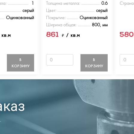
ла:
1
Толщина металла:
0.6
Страна
серый
Цвет:
серый
Оцинкованный
Покрытие:
Оцинкованный
Ширина общая:
800, мм
861
58
 кв.м
₽
/ кв.м
В
В
КОРЗИНУ
КОРЗИНУ
аказ
.