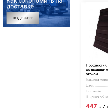
Как сэкономить на
доставке
ПОДРОБНЕЕ
Профнастил
шоколадно-к
эконом
Толщина метал
Цвет:
Покрытие:
Ширина обща
447
₽
/ 