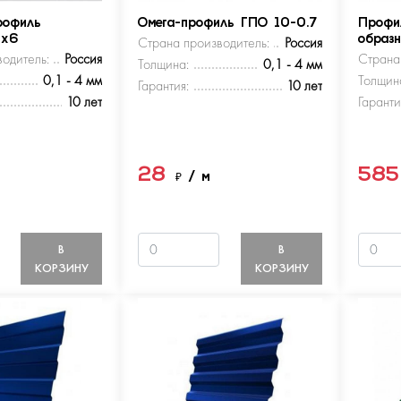
рофиль
Омега-профиль ГПО 10-0.7
Профи
5х6
Страна производитель:
Россия
образ
одитель:
Россия
Страна
Толщина:
0,1 - 4 мм
0,1 - 4 мм
Толщин
Гарантия:
10 лет
10 лет
Гаранти
28
58
м
₽
/ м
В
В
КОРЗИНУ
КОРЗИНУ