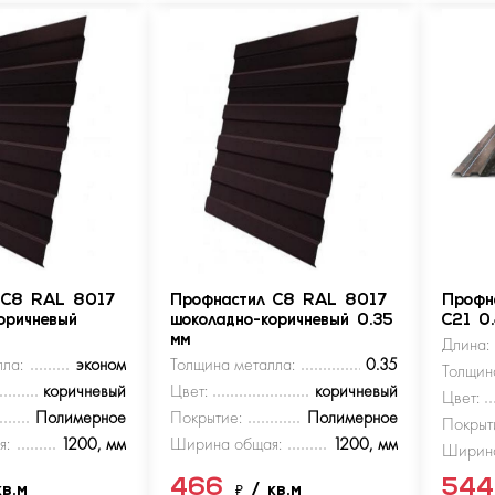
 С8 RAL 8017
Профнастил С8 RAL 8017
Профн
оричневый
шоколадно-коричневый 0.35
С21 0
мм
Длина:
ла:
эконом
Толщина металла:
0.35
Толщин
коричневый
Цвет:
коричневый
Цвет:
Полимерное
Покрытие:
Полимерное
Покрыт
я:
1200, мм
Ширина общая:
1200, мм
Ширина
466
54
кв.м
₽
/ кв.м