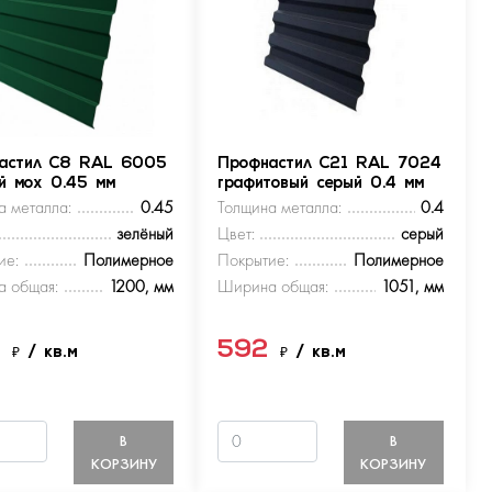
астил С8 RAL 6005
Профнастил С21 RAL 7024
ый мох 0.45 мм
графитовый серый 0.4 мм
а металла:
0.45
Толщина металла:
0.4
зелёный
Цвет:
серый
ие:
Полимерное
Покрытие:
Полимерное
 общая:
1200, мм
Ширина общая:
1051, мм
9
592
₽
/ кв.м
₽
/ кв.м
В
В
КОРЗИНУ
КОРЗИНУ