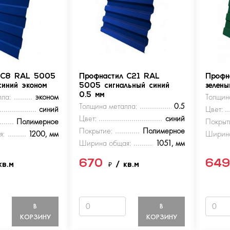
 С8 RAL 5005
Профнастил С21 RAL
Профн
синий эконом
5005 сигнальный синий
зелен
ла:
эконом
0.5 мм
Толщин
Толщина металла:
0.5
синий
Цвет:
Цвет:
синий
Полимерное
Покрыт
Покрытие:
Полимерное
я:
1200, мм
Ширина
Ширина общая:
1051, мм
670
64
кв.м
₽
/ кв.м
В
В
КОРЗИНУ
КОРЗИНУ