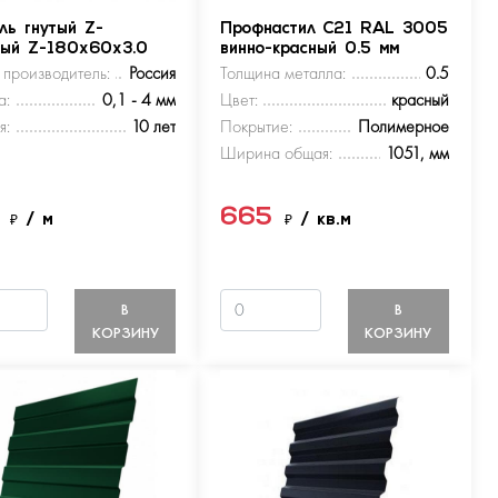
ль гнутый Z-
Профнастил С21 RAL 3005
ный Z-180х60х3.0
винно-красный 0.5 мм
 производитель:
Россия
Толщина металла:
0.5
а:
0,1 - 4 мм
Цвет:
красный
я:
10 лет
Покрытие:
Полимерное
Ширина общая:
1051, мм
5
665
₽
/ м
₽
/ кв.м
В
В
КОРЗИНУ
КОРЗИНУ