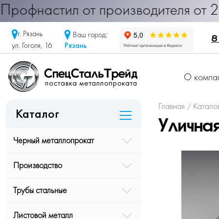
фнастил от производителя от 290 ру
г. Рязань
Ваш город:
8
Рязань
ул. Гоголя, 16
О компа
Главная
Катало
/
Каталог
Улична
Черный металлопрокат
Производство
Трубы стальные
Листовой металл