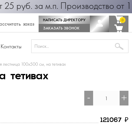
уб. за м.п. Производство от 1 дня!
НАПИСАТЬ ДИРЕКТОРУ
0
0
ссчитать заказ
ЗАКАЗАТЬ ЗВОНОК
Контакты
я лестница 100х500 см, на тетивах
а тетивах
-
+
₽
121067