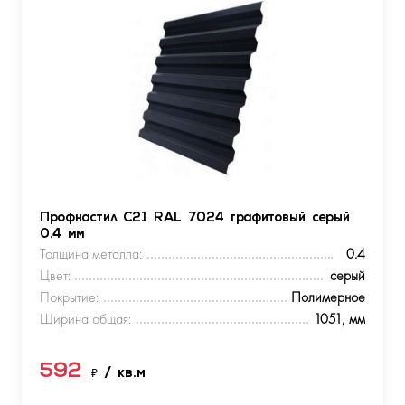
Профнастил С21 RAL 7024 графитовый серый
0.4 мм
Толщина металла:
0.4
Цвет:
серый
Покрытие:
Полимерное
Ширина общая:
1051, мм
592
₽
/ кв.м