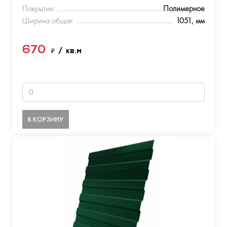
Покрытие:
Полимерное
Ширина общая:
1051, мм
670
₽
/ кв.м
В КОРЗИНУ