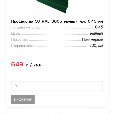
Профнастил С8 RAL 6005 зеленый мох 0.45 мм
Толщина металла:
0.45
Цвет:
зелёный
Покрытие:
Полимерное
Ширина общая:
1200, мм
649
₽
/ кв.м
В КОРЗИНУ