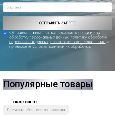
ОТПРАВИТЬ ЗАПРОС
Отправляя данные, вы подтверждаете
согласие на
обработку персональных данных
,
политику обработки
персональных данных
,
пользовательское соглашение
и
принимаете условия политики их обработки.
Популярные товары
Также ищют:
Радиусная гибка листового металла