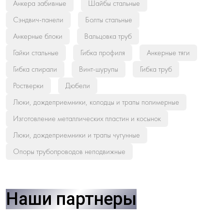
Анкера забивные
Шайбы стальные
Сэндвич-панели
Болты стальные
Анкерные блоки
Вальцовка труб
Гайки стальные
Гибка профиля
Анкерные тяги
Гибка спирали
Винт-шурупы
Гибка труб
Ростверки
Дюбели
Люки, дождеприемники, колодцы и трапы полимерные
Изготовление металлических пластин и косынок
Люки, дождеприемники и трапы чугунные
Опоры трубопроводов неподвижные
Наши партнеры