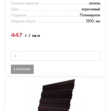
Толщина металла:
эконом
Цвет:
коричневый
Покрытие:
Полимерное
Ширина общая:
1200, мм
447
₽
/ кв.м
В КОРЗИНУ