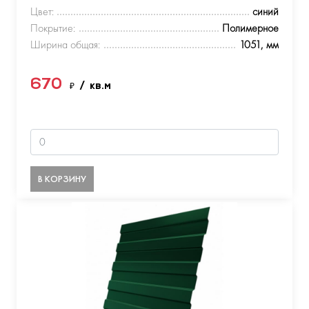
Цвет:
синий
Покрытие:
Полимерное
Ширина общая:
1051, мм
670
₽
/ кв.м
В КОРЗИНУ