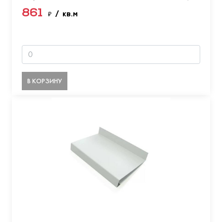
861
₽
/ кв.м
В КОРЗИНУ