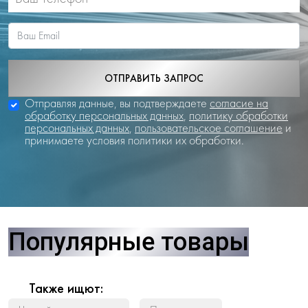
ОТПРАВИТЬ ЗАПРОС
Отправляя данные, вы подтверждаете
согласие на
обработку персональных данных
,
политику обработки
персональных данных
,
пользовательское соглашение
и
принимаете условия политики их обработки.
Популярные товары
Также ищют: