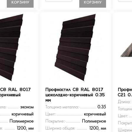
КОРЗИНУ
КОРЗИНУ
 С8 RAL 8017
Профнастил С8 RAL 8017
Профн
оричневый
шоколадно-коричневый 0.35
С21 0
мм
Длина:
ла:
эконом
Толщина металла:
0.35
Толщин
коричневый
Цвет:
коричневый
Цвет:
Полимерное
Покрытие:
Полимерное
Покрыт
я:
1200, мм
Ширина общая:
1200, мм
Ширина