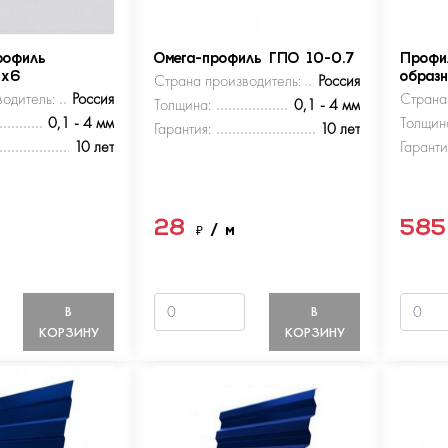
рофиль
Омега-профиль ГПО 10-0.7
Профи
5х6
Страна производитель:
Россия
образ
одитель:
Россия
Страна
Толщина:
0,1 - 4 мм
0,1 - 4 мм
Толщин
Гарантия:
10 лет
10 лет
Гаранти
28
58
м
₽
/ м
В
В
КОРЗИНУ
КОРЗИНУ