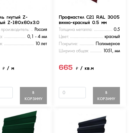
ль гнутый Z-
Профнастил С21 RAL 3005
ный Z-180х60х3.0
винно-красный 0.5 мм
 производитель:
Россия
Толщина металла:
0.5
а:
0,1 - 4 мм
Цвет:
красный
я:
10 лет
Покрытие:
Полимерное
Ширина общая:
1051, мм
5
665
₽
/ м
₽
/ кв.м
В
В
КОРЗИНУ
КОРЗИНУ