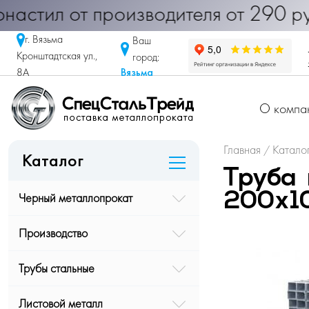
< Профнастил от производителя от 2
г. Вязьма
Ваш
Кронштадтская ул.,
город:
Вязьма
8А
О компа
Главная
Катало
/
Каталог
Труба 
Черный металлопрокат
200х1
Производство
Трубы стальные
Листовой металл