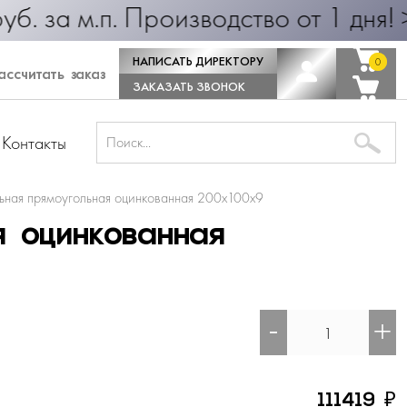
 25 руб. за м.п. Производство от 1
НАПИСАТЬ ДИРЕКТОРУ
0
0
ссчитать заказ
ЗАКАЗАТЬ ЗВОНОК
Контакты
ьная прямоугольная оцинкованная 200х100х9
я оцинкованная
-
+
₽
111419