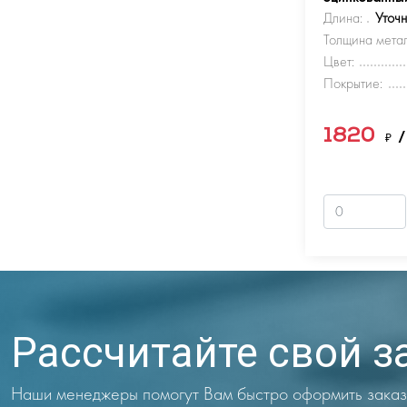
Длина:
Уточ
Толщина метал
Цвет:
Покрытие:
1820
₽
/
Рассчитайте свой з
Наши менеджеры помогут Вам быстро оформить заказ