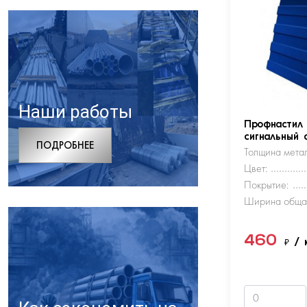
Наши работы
Профнастил
сигнальный 
ПОДРОБНЕЕ
Толщина метал
Цвет:
Покрытие:
Ширина обща
460
₽
/ 