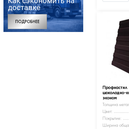
Как сэкономить на
доставке
ПОДРОБНЕЕ
Профнастил
шоколадно-к
эконом
Толщина метал
Цвет:
Покрытие:
Ширина обща