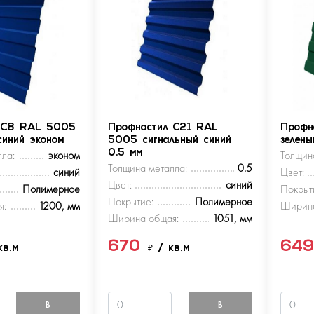
 С8 RAL 5005
Профнастил С21 RAL
Профн
синий эконом
5005 сигнальный синий
зелен
ла:
эконом
0.5 мм
Толщин
Толщина металла:
0.5
синий
Цвет:
Цвет:
синий
Полимерное
Покрыт
Покрытие:
Полимерное
я:
1200, мм
Ширина
Ширина общая:
1051, мм
670
64
кв.м
₽
/ кв.м
В
В