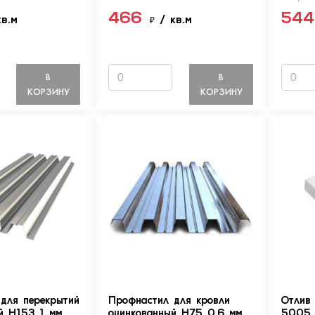
466
54
кв.м
₽
/ кв.м
В
В
КОРЗИНУ
КОРЗИНУ
для перекрытий
Профнастил для кровли
Отлив
й Н153 1 мм
оцинкованный Н75 0.6 мм
5005