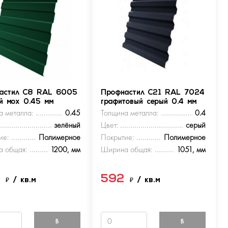
астил С8 RAL 6005
Профнастил С21 RAL 7024
ый мох 0.45 мм
графитовый серый 0.4 мм
а металла:
0.45
Толщина металла:
0.4
зелёный
Цвет:
серый
ие:
Полимерное
Покрытие:
Полимерное
 общая:
1200, мм
Ширина общая:
1051, мм
9
592
₽
/ кв.м
₽
/ кв.м
В
В