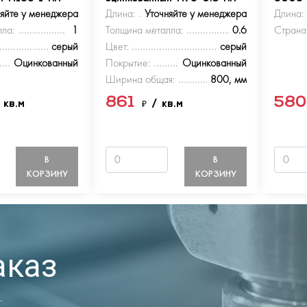
няйте у менеджера
Длина:
Уточняйте у менеджера
Длина:
ла:
1
Толщина металла:
0.6
Страна
серый
Цвет:
серый
Оцинкованный
Покрытие:
Оцинкованный
Ширина общая:
800, мм
861
58
 кв.м
₽
/ кв.м
В
В
КОРЗИНУ
КОРЗИНУ
аказ
.