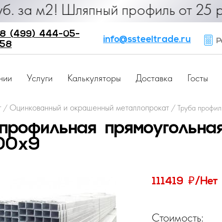
90 руб. за м2! Шляпный профиль от
8 (499) 444-05-
info@ssteeltrade.ru
Ра
58
нии
Услуги
Калькуляторы
Доставка
Госты
г
Оцинкованный и окрашенный металлопрокат
/
/
Труба профил
профильная прямоугольна
00х9
₽
111419
/Нет
Стоимость: