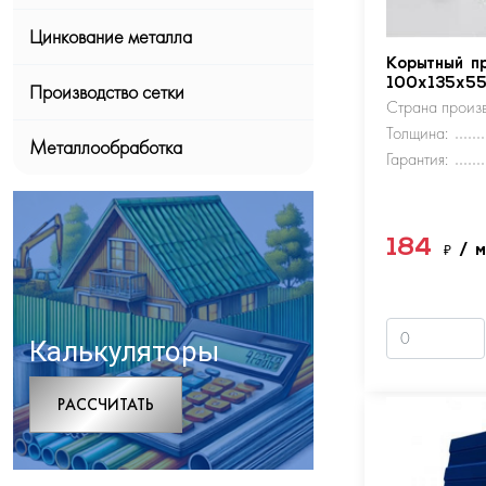
Цинкование металла
Корытный п
100х135х5
Производство сетки
Страна произв
Толщина:
Металлообработка
Гарантия:
184
₽
/ 
Калькуляторы
РАCСЧИТАТЬ