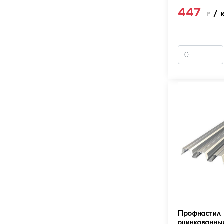
447
₽
/ 
Профнастил 
оцинкованны