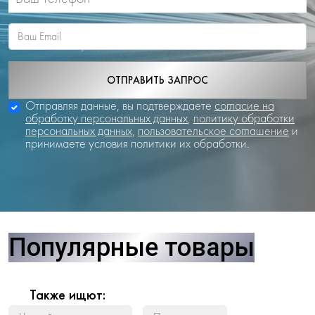
ОТПРАВИТЬ ЗАПРОС
Отправляя данные, вы подтверждаете
согласие на
обработку персональных данных
,
политику обработки
персональных данных
,
пользовательское соглашение
и
принимаете условия политики их обработки.
Популярные товары
Также ищют: