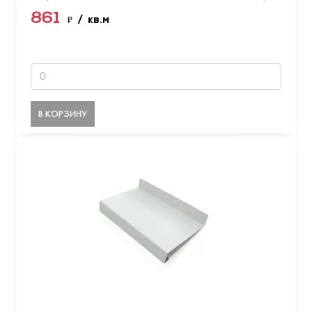
861
₽
/ кв.м
В КОРЗИНУ