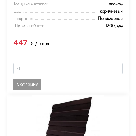
Толщина металла:
эконом
Цвет:
коричневый
Покрытие:
Полимерное
Ширина общая:
1200, мм
447
₽
/ кв.м
В КОРЗИНУ