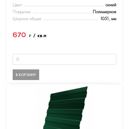
Цвет:
синий
Покрытие:
Полимерное
Ширина общая:
1051, мм
670
₽
/ кв.м
В КОРЗИНУ