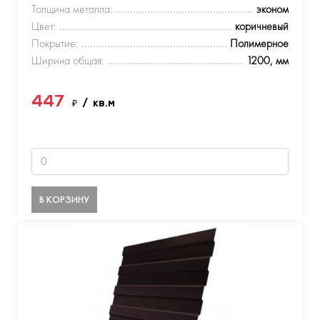
Толщина металла:
эконом
Цвет:
коричневый
Покрытие:
Полимерное
Ширина общая:
1200, мм
447
₽
/ кв.м
В КОРЗИНУ