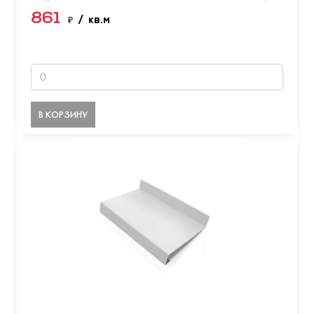
861
₽
/ кв.м
В КОРЗИНУ