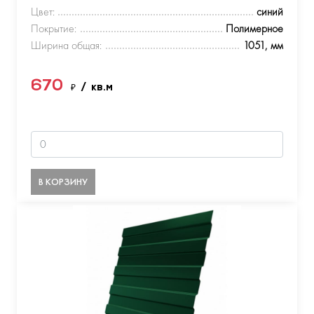
Цвет:
синий
Покрытие:
Полимерное
Ширина общая:
1051, мм
670
₽
/ кв.м
В КОРЗИНУ