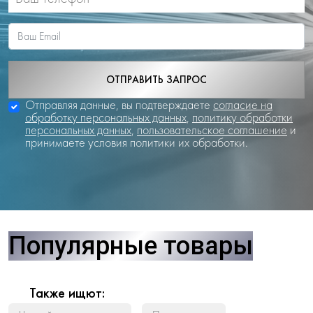
ОТПРАВИТЬ ЗАПРОС
Отправляя данные, вы подтверждаете
согласие на
обработку персональных данных
,
политику обработки
персональных данных
,
пользовательское соглашение
и
принимаете условия политики их обработки.
Популярные товары
Также ищют: