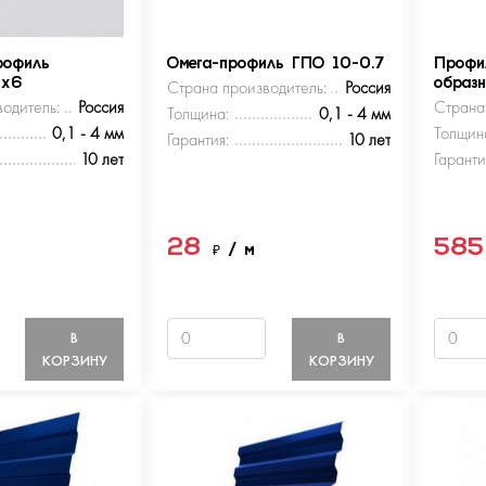
рофиль
Омега-профиль ГПО 10-0.7
Профи
5х6
Страна производитель:
Россия
образ
одитель:
Россия
Страна
Толщина:
0,1 - 4 мм
0,1 - 4 мм
Толщин
Гарантия:
10 лет
10 лет
Гаранти
28
58
м
₽
/ м
В
В
КОРЗИНУ
КОРЗИНУ