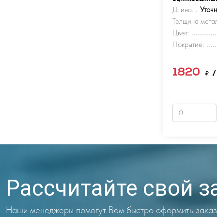
Длина:
Уточ
Толщина метал
Цвет:
Покрытие:
1820
₽
/
Рассчитайте свой з
Наши менеджеры помогут Вам быстро оформить заказ