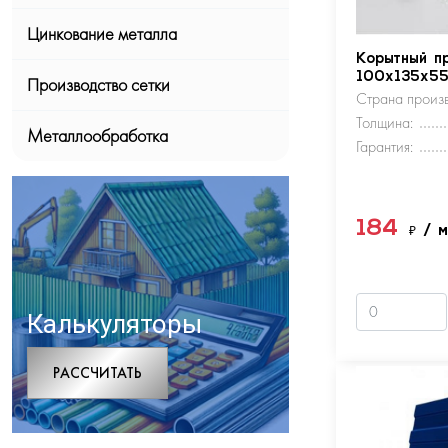
Цинкование металла
Корытный п
100х135х5
Производство сетки
Страна произв
Толщина:
Металлообработка
Гарантия:
184
₽
/ 
Калькуляторы
РАCСЧИТАТЬ