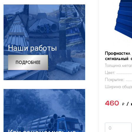
Наши работы
Профнастил
сигнальный 
ПОДРОБНЕЕ
Толщина метал
Цвет:
Покрытие:
Ширина обща
460
₽
/ 