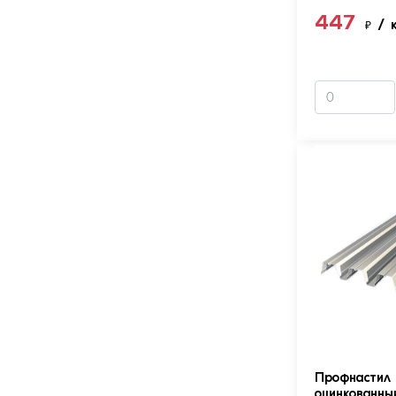
447
₽
/ 
Профнастил 
оцинкованны