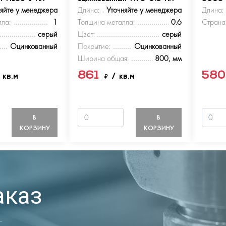
няйте у менеджера
Длина:
Уточняйте у менеджера
Длина:
ла:
1
Толщина металла:
0.6
Страна
серый
Цвет:
серый
Оцинкованный
Покрытие:
Оцинкованный
Ширина общая:
800, мм
861
58
 кв.м
₽
/ кв.м
В
В
КОРЗИНУ
КОРЗИНУ
аказ
.