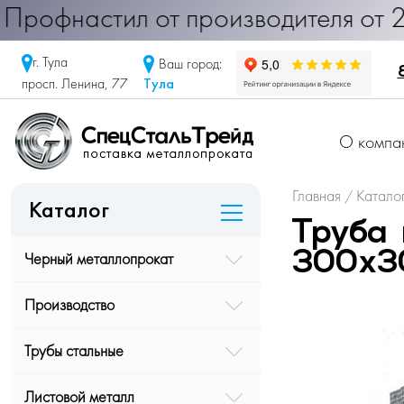
настил от производителя от 290 ру
г. Тула
Ваш город:
Тула
просп. Ленина, 77
О компа
Главная
Катало
/
Каталог
Труба 
Черный металлопрокат
300х3
Производство
Трубы стальные
Листовой металл