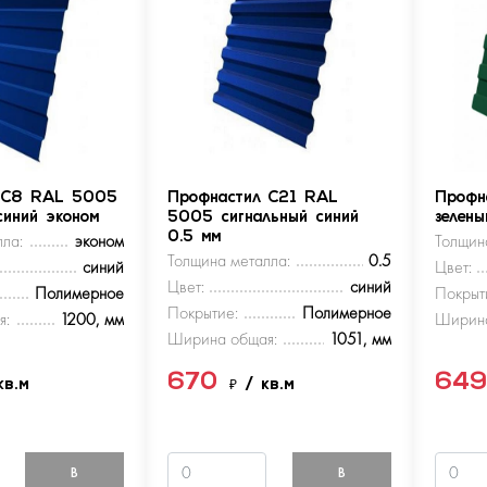
 С8 RAL 5005
Профнастил С21 RAL
Профн
синий эконом
5005 сигнальный синий
зелен
ла:
эконом
0.5 мм
Толщин
Толщина металла:
0.5
синий
Цвет:
Цвет:
синий
Полимерное
Покрыт
Покрытие:
Полимерное
я:
1200, мм
Ширина
Ширина общая:
1051, мм
670
64
кв.м
₽
/ кв.м
В
В