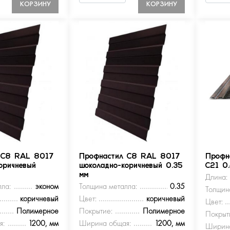
КОРЗИНУ
КОРЗИНУ
 С8 RAL 8017
Профнастил С8 RAL 8017
Профн
оричневый
шоколадно-коричневый 0.35
С21 0
мм
Длина:
ла:
эконом
Толщина металла:
0.35
Толщин
коричневый
Цвет:
коричневый
Цвет:
Полимерное
Покрытие:
Полимерное
Покрыт
я:
1200, мм
Ширина общая:
1200, мм
Ширина