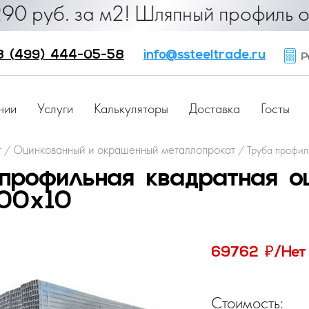
б. за м2! Шляпный профиль от 25 ру
8 (499) 444-05-58
info@ssteeltrade.ru
Ра
нии
Услуги
Калькуляторы
Доставка
Госты
г
Оцинкованный и окрашенный металлопрокат
/
/
Труба профил
профильная квадратная о
00х10
₽
69762
/Нет
Стоимость: