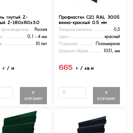
ль гнутый Z-
Профнастил С21 RAL 3005
ный Z-180х60х3.0
винно-красный 0.5 мм
 производитель:
Россия
Толщина металла:
0.5
а:
0,1 - 4 мм
Цвет:
красный
я:
10 лет
Покрытие:
Полимерное
Ширина общая:
1051, мм
5
665
₽
/ м
₽
/ кв.м
В
В
КОРЗИНУ
КОРЗИНУ