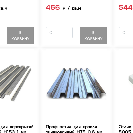
466
54
кв.м
₽
/ кв.м
В
В
КОРЗИНУ
КОРЗИНУ
для перекрытий
Профнастил для кровли
Отлив
й Н153 1 мм
оцинкованный Н75 0.6 мм
5005