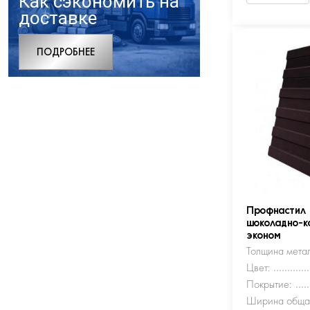
Как сэкономить на
доставке
ПОДРОБНЕЕ
Профнастил
шоколадно-к
эконом
Толщина метал
Цвет:
Покрытие:
Ширина обща