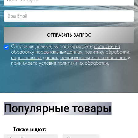
ОТПРАВИТЬ ЗАПРОС
Отправляя данные, вы подтверждаете
согласие на
обработку персональных данных
,
политику обработки
персональных данных
,
пользовательское соглашение
и
принимаете условия политики их обработки.
Популярные товары
Также ищют: