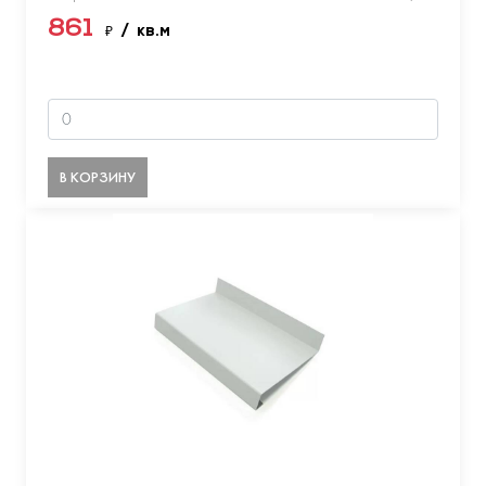
861
₽
/ кв.м
В КОРЗИНУ