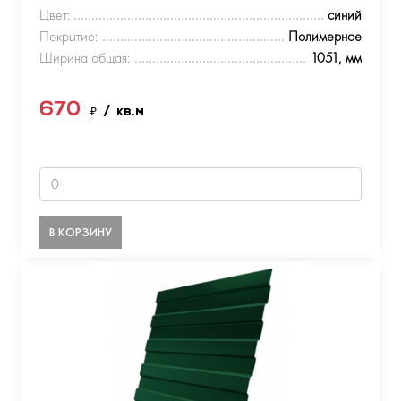
Цвет:
синий
Покрытие:
Полимерное
Ширина общая:
1051, мм
670
₽
/ кв.м
В КОРЗИНУ