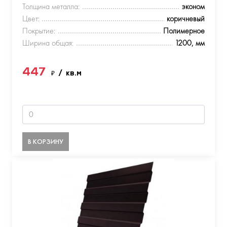
Толщина металла:
эконом
Цвет:
коричневый
Покрытие:
Полимерное
Ширина общая:
1200, мм
447
₽
/ кв.м
В КОРЗИНУ