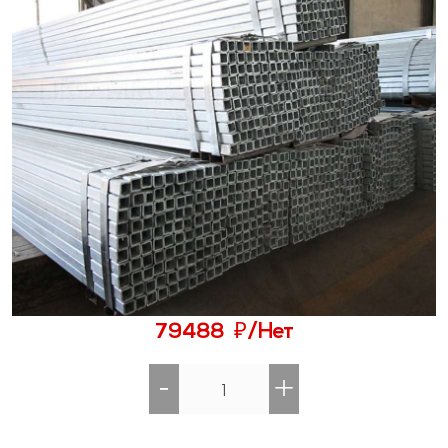
₽
79488
/Нет
-
+