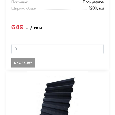
Покрытие:
Полимерное
Ширина общая:
1200, мм
649
₽
/ кв.м
В КОРЗИНУ