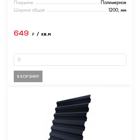
Покрытие:
Полимерное
Ширина общая:
1200, мм
649
₽
/ кв.м
В КОРЗИНУ