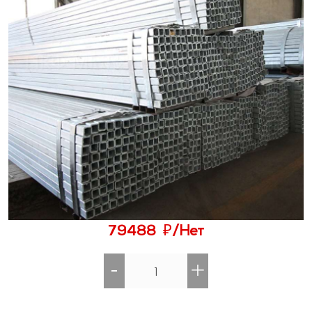
₽
79488
/Нет
-
+