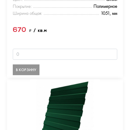
Покрытие:
Полимерное
Ширина общая:
1051, мм
670
₽
/ кв.м
В КОРЗИНУ