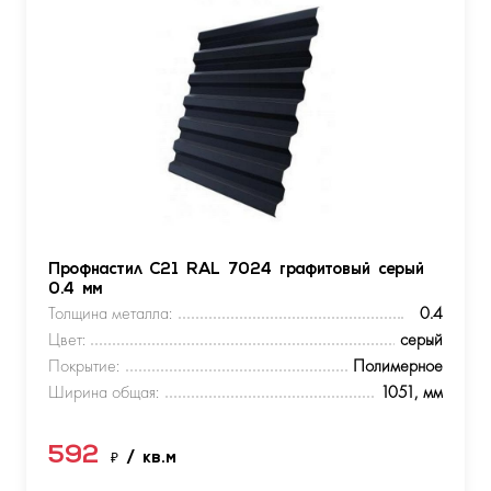
Профнастил С21 RAL 7024 графитовый серый
0.4 мм
Толщина металла:
0.4
Цвет:
серый
Покрытие:
Полимерное
Ширина общая:
1051, мм
592
₽
/ кв.м