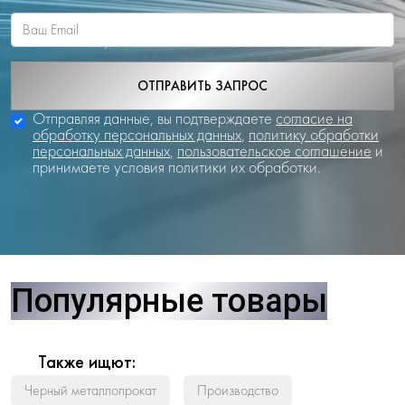
ОТПРАВИТЬ ЗАПРОС
Отправляя данные, вы подтверждаете
согласие на
обработку персональных данных
,
политику обработки
персональных данных
,
пользовательское соглашение
и
принимаете условия политики их обработки.
Популярные товары
Также ищют:
Черный металлопрокат
Производство