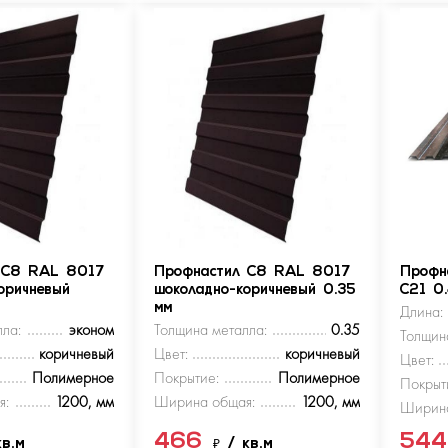
 С8 RAL 8017
Профнастил С8 RAL 8017
Профн
оричневый
шоколадно-коричневый 0.35
С21 0
мм
Длина:
ла:
эконом
Толщина металла:
0.35
Толщин
коричневый
Цвет:
коричневый
Цвет:
Полимерное
Покрытие:
Полимерное
Покрыт
я:
1200, мм
Ширина общая:
1200, мм
Ширина
466
54
кв.м
₽
/ кв.м