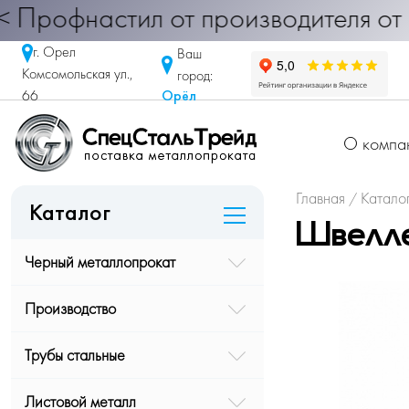
фнастил от производителя от 290 ру
г. Орел
Ваш
Комсомольская ул.,
город:
Орёл
66
О компа
Главная
Катало
/
Каталог
Швелле
Черный металлопрокат
Производство
Трубы стальные
Листовой металл