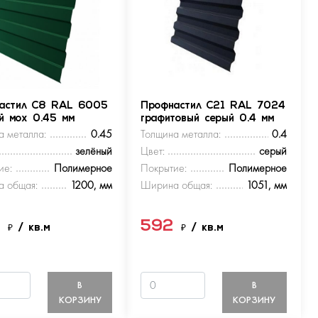
астил С8 RAL 6005
Профнастил С21 RAL 7024
ый мох 0.45 мм
графитовый серый 0.4 мм
а металла:
0.45
Толщина металла:
0.4
зелёный
Цвет:
серый
ие:
Полимерное
Покрытие:
Полимерное
 общая:
1200, мм
Ширина общая:
1051, мм
9
592
₽
/ кв.м
₽
/ кв.м
В
В
КОРЗИНУ
КОРЗИНУ