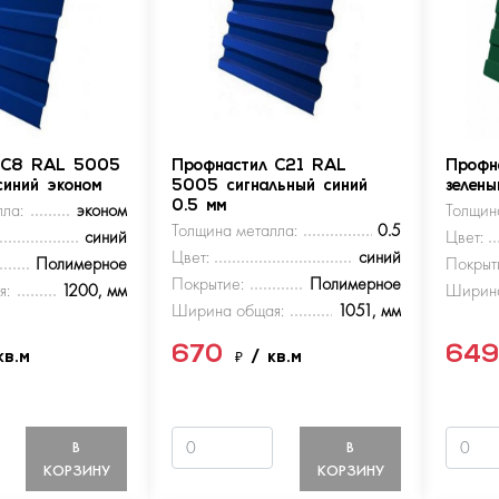
 С8 RAL 5005
Профнастил С21 RAL
Профн
синий эконом
5005 сигнальный синий
зелен
ла:
эконом
0.5 мм
Толщин
Толщина металла:
0.5
синий
Цвет:
Цвет:
синий
Полимерное
Покрыт
Покрытие:
Полимерное
я:
1200, мм
Ширина
Ширина общая:
1051, мм
670
64
кв.м
₽
/ кв.м
В
В
КОРЗИНУ
КОРЗИНУ