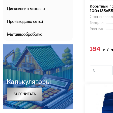
Корытный п
Цинкование металла
100х135х5
Страна произв
Производство сетки
Толщина:
Гарантия:
Металлообработка
184
₽
/ 
Калькуляторы
РАCСЧИТАТЬ