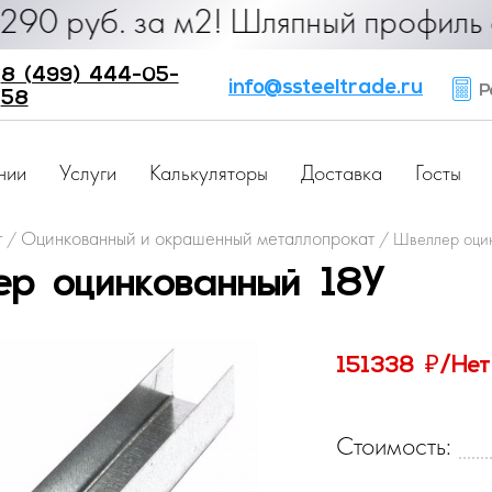
б. за м2! Шляпный профиль от 25 р
8 (499) 444-05-
info@ssteeltrade.ru
Ра
58
нии
Услуги
Калькуляторы
Доставка
Госты
г
Оцинкованный и окрашенный металлопрокат
/
/
Швеллер оци
р оцинкованный 18У
₽
151338
/Нет
Стоимость: