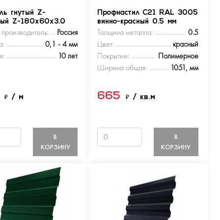
ль гнутый Z-
Профнастил С21 RAL 3005
ный Z-180х60х3.0
винно-красный 0.5 мм
 производитель:
Россия
Толщина металла:
0.5
а:
0,1 - 4 мм
Цвет:
красный
я:
10 лет
Покрытие:
Полимерное
Ширина общая:
1051, мм
5
665
₽
/ м
₽
/ кв.м
В
В
КОРЗИНУ
КОРЗИНУ