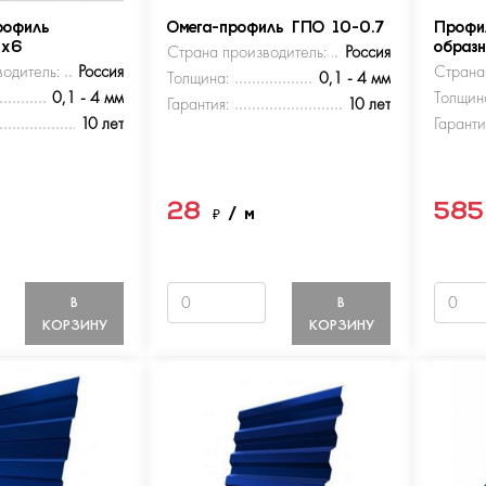
рофиль
Омега-профиль ГПО 10-0.7
Профи
5х6
Страна производитель:
Россия
образ
одитель:
Россия
Страна
Толщина:
0,1 - 4 мм
0,1 - 4 мм
Толщин
Гарантия:
10 лет
10 лет
Гаранти
28
58
м
₽
/ м
В
В
КОРЗИНУ
КОРЗИНУ