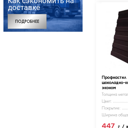
Как сэкономить на
доставке
ПОДРОБНЕЕ
Профнастил
шоколадно-к
эконом
Толщина метал
Цвет:
Покрытие:
Ширина обща
447
₽
/ 