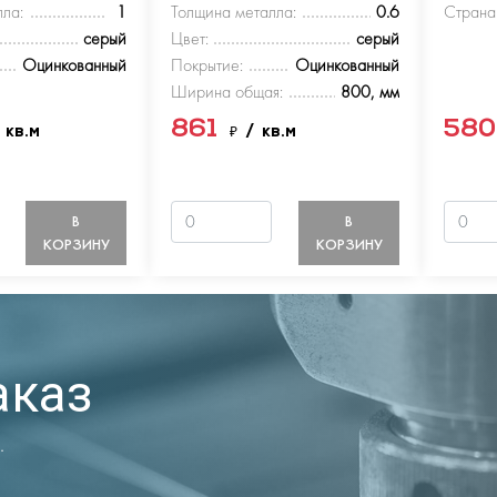
ла:
1
Толщина металла:
0.6
Страна
серый
Цвет:
серый
Оцинкованный
Покрытие:
Оцинкованный
Ширина общая:
800, мм
861
58
 кв.м
₽
/ кв.м
В
В
КОРЗИНУ
КОРЗИНУ
аказ
.