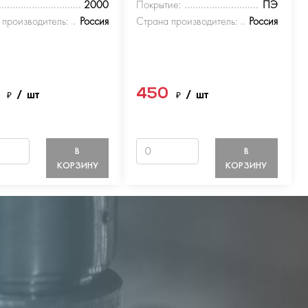
2000
Покрытие:
ПЭ
 производитель:
Россия
Страна производитель:
Россия
0
450
₽
/ шт
₽
/ шт
В
В
КОРЗИНУ
КОРЗИНУ