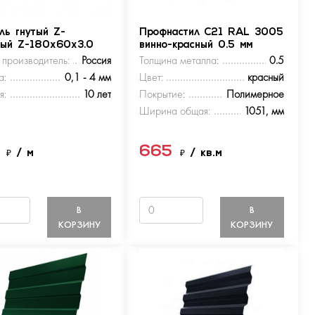
ль гнутый Z-
Профнастил С21 RAL 3005
ный Z-180х60х3.0
винно-красный 0.5 мм
 производитель:
Россия
Толщина металла:
0.5
а:
0,1 - 4 мм
Цвет:
красный
я:
10 лет
Покрытие:
Полимерное
Ширина общая:
1051, мм
5
665
₽
/ м
₽
/ кв.м
В
В
КОРЗИНУ
КОРЗИНУ