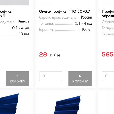
рофиль
Омега-профиль ГПО 10-0.7
Профи
5х6
Страна производитель:
Россия
образ
одитель:
Россия
Страна
Толщина:
0,1 - 4 мм
0,1 - 4 мм
Толщин
Гарантия:
10 лет
10 лет
Гаранти
28
58
м
₽
/ м
В
В
КОРЗИНУ
КОРЗИНУ