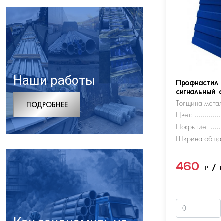
Наши работы
Профнастил
сигнальный 
Толщина метал
ПОДРОБНЕЕ
Цвет:
Покрытие:
Ширина обща
460
₽
/ 