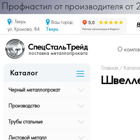
настил от производителя от 290 ру
г. Тверь
Ваш город:
8
Тверь
ул. Хромова, 84
О компа
Главная
Катало
/
Каталог
Швелле
Черный металлопрокат
Производство
Трубы стальные
Листовой металл