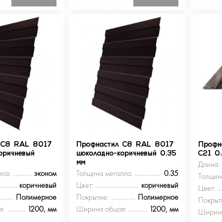
 С8 RAL 8017
Профнастил С8 RAL 8017
Профн
оричневый
шоколадно-коричневый 0.35
С21 0
мм
Длина:
ла:
эконом
Толщина металла:
0.35
Толщин
коричневый
Цвет:
коричневый
Цвет:
Полимерное
Покрытие:
Полимерное
Покрыт
я:
1200, мм
Ширина общая:
1200, мм
Ширина