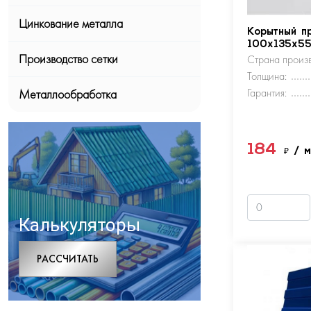
Цинкование металла
Корытный п
100х135х5
Производство сетки
Страна произв
Толщина:
Гарантия:
Металлообработка
184
₽
/ 
Калькуляторы
РАCСЧИТАТЬ