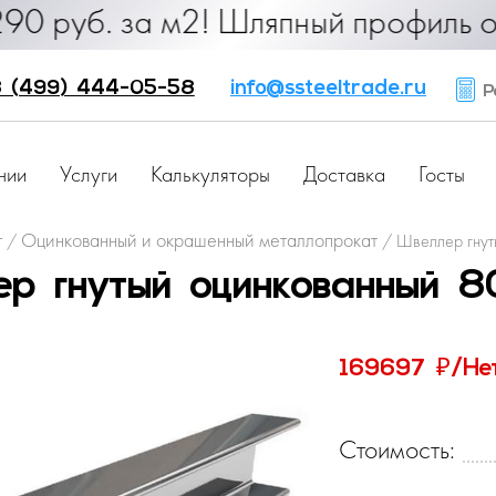
б. за м2! Шляпный профиль от 25 ру
 (499) 444-05-58
info@ssteeltrade.ru
Ра
нии
Услуги
Калькуляторы
Доставка
Госты
г
Оцинкованный и окрашенный металлопрокат
/
/
Швеллер гнут
р гнутый оцинкованный 
₽
169697
/Не
Стоимость: