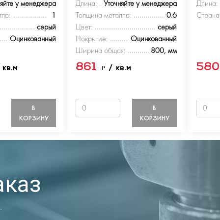
няйте у менеджера
Длина:
Уточняйте у менеджера
Длина:
ла:
1
Толщина металла:
0.6
Страна
серый
Цвет:
серый
Оцинкованный
Покрытие:
Оцинкованный
Ширина общая:
800, мм
861
58
 кв.м
₽
/ кв.м
В
В
КОРЗИНУ
КОРЗИНУ
аказ
.