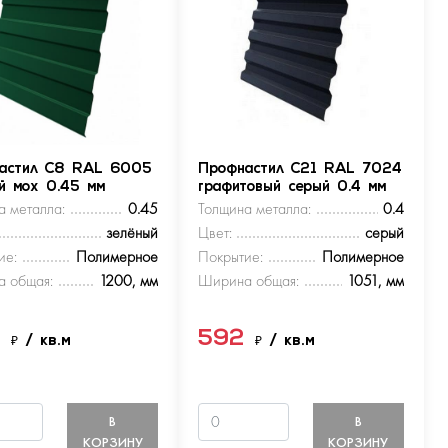
астил С8 RAL 6005
Профнастил С21 RAL 7024
ый мох 0.45 мм
графитовый серый 0.4 мм
а металла:
0.45
Толщина металла:
0.4
зелёный
Цвет:
серый
ие:
Полимерное
Покрытие:
Полимерное
 общая:
1200, мм
Ширина общая:
1051, мм
9
592
₽
/ кв.м
₽
/ кв.м
В
В
КОРЗИНУ
КОРЗИНУ