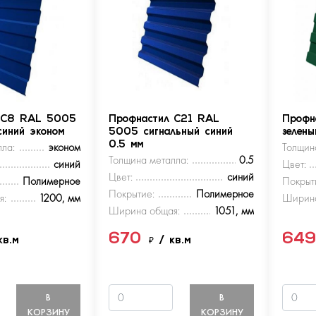
 С8 RAL 5005
Профнастил С21 RAL
Профн
синий эконом
5005 сигнальный синий
зелен
ла:
эконом
0.5 мм
Толщин
Толщина металла:
0.5
синий
Цвет:
Цвет:
синий
Полимерное
Покрыт
Покрытие:
Полимерное
я:
1200, мм
Ширина
Ширина общая:
1051, мм
670
64
кв.м
₽
/ кв.м
В
В
КОРЗИНУ
КОРЗИНУ