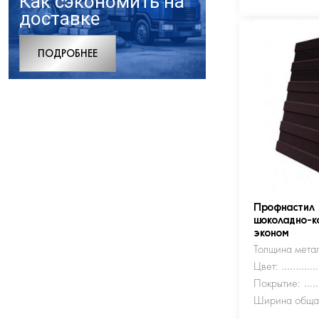
Как сэкономить на
доставке
ПОДРОБНЕЕ
Профнастил
шоколадно-к
эконом
Толщина метал
Цвет:
Покрытие:
Ширина обща