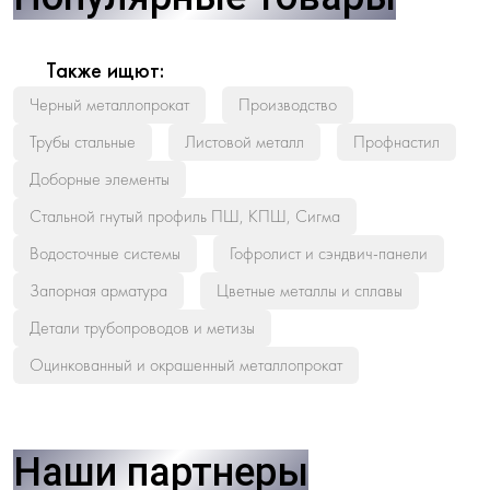
Также ищют:
Черный металлопрокат
Производство
Трубы стальные
Листовой металл
Профнастил
Доборные элементы
Стальной гнутый профиль ПШ, КПШ, Сигма
Водосточные системы
Гофролист и сэндвич-панели
Запорная арматура
Цветные металлы и сплавы
Детали трубопроводов и метизы
Оцинкованный и окрашенный металлопрокат
Наши партнеры