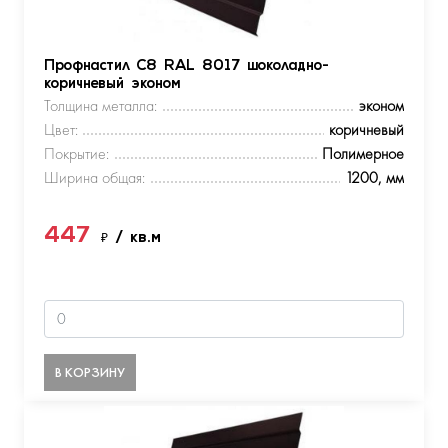
Профнастил С8 RAL 8017 шоколадно-
коричневый эконом
Толщина металла:
эконом
Цвет:
коричневый
Покрытие:
Полимерное
Ширина общая:
1200, мм
447
₽
/ кв.м
В КОРЗИНУ