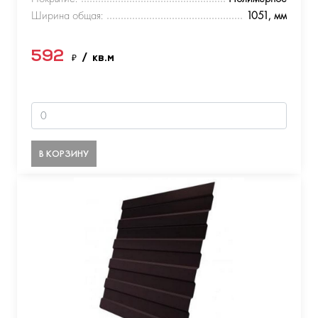
Ширина общая:
1051, мм
592
₽
/ кв.м
В КОРЗИНУ