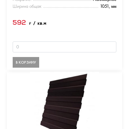
Ширина общая:
1051, мм
592
₽
/ кв.м
В КОРЗИНУ