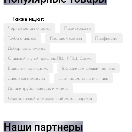
Также ищют:
Черный металлопрокат
Производство
Трубы стальные
Листовой металл
Профнастил
Доборные элементы
Стальной гнутый профиль ПШ, КПШ, Сигма
Водосточные системы
Гофролист и сэндвич-панели
Запорная арматура
Цветные металлы и сплавы
Детали трубопроводов и метизы
Оцинкованный и окрашенный металлопрокат
Наши партнеры