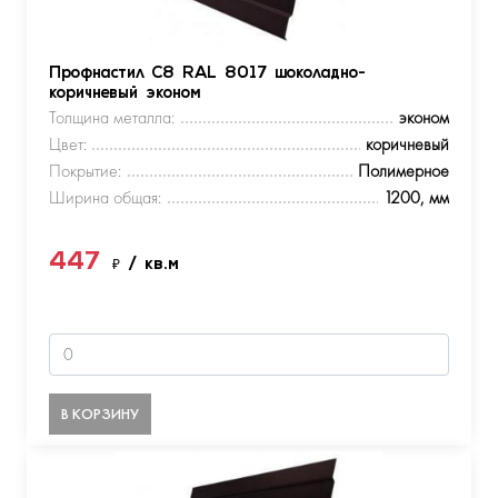
Профнастил С8 RAL 8017 шоколадно-
коричневый эконом
Толщина металла:
эконом
Цвет:
коричневый
Покрытие:
Полимерное
Ширина общая:
1200, мм
447
₽
/ кв.м
В КОРЗИНУ