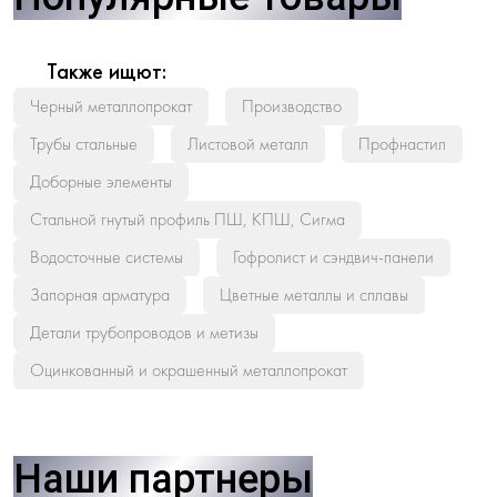
Также ищют:
Черный металлопрокат
Производство
Трубы стальные
Листовой металл
Профнастил
Доборные элементы
Стальной гнутый профиль ПШ, КПШ, Сигма
Водосточные системы
Гофролист и сэндвич-панели
Запорная арматура
Цветные металлы и сплавы
Детали трубопроводов и метизы
Оцинкованный и окрашенный металлопрокат
Наши партнеры