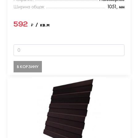
Ширина общая:
1051, мм
592
₽
/ кв.м
В КОРЗИНУ