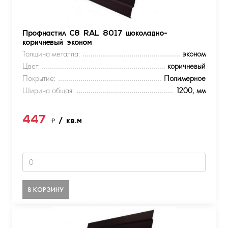
Профнастил С8 RAL 8017 шоколадно-
коричневый эконом
Толщина металла:
эконом
Цвет:
коричневый
Покрытие:
Полимерное
Ширина общая:
1200, мм
447
₽
/ кв.м
В КОРЗИНУ