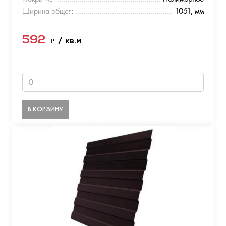
Ширина общая:
1051, мм
592
₽
/ кв.м
В КОРЗИНУ