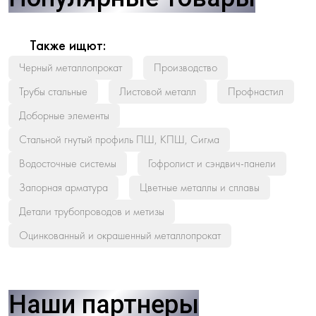
Также ищют:
Черный металлопрокат
Производство
Трубы стальные
Листовой металл
Профнастил
Доборные элементы
Стальной гнутый профиль ПШ, КПШ, Сигма
Водосточные системы
Гофролист и сэндвич-панели
Запорная арматура
Цветные металлы и сплавы
Детали трубопроводов и метизы
Оцинкованный и окрашенный металлопрокат
Наши партнеры