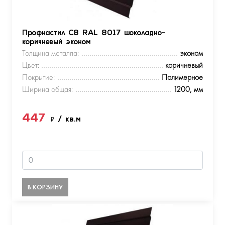
Профнастил С8 RAL 8017 шоколадно-
коричневый эконом
Толщина металла:
эконом
Цвет:
коричневый
Покрытие:
Полимерное
Ширина общая:
1200, мм
447
₽
/ кв.м
В КОРЗИНУ