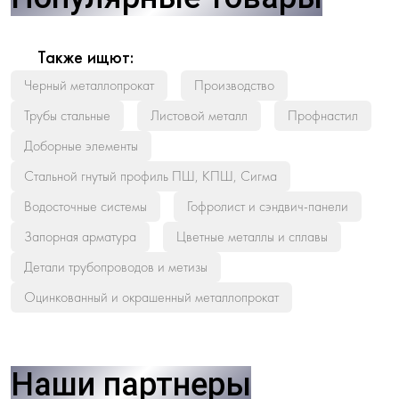
Также ищют:
Черный металлопрокат
Производство
Трубы стальные
Листовой металл
Профнастил
Доборные элементы
Стальной гнутый профиль ПШ, КПШ, Сигма
Водосточные системы
Гофролист и сэндвич-панели
Запорная арматура
Цветные металлы и сплавы
Детали трубопроводов и метизы
Оцинкованный и окрашенный металлопрокат
Наши партнеры