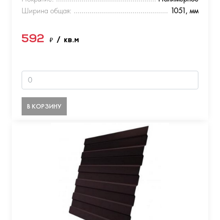
Ширина общая:
1051, мм
592
₽
/ кв.м
В КОРЗИНУ