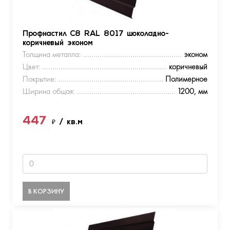
Профнастил С8 RAL 8017 шоколадно-
коричневый эконом
Толщина металла:
эконом
Цвет:
коричневый
Покрытие:
Полимерное
Ширина общая:
1200, мм
447
₽
/ кв.м
В КОРЗИНУ